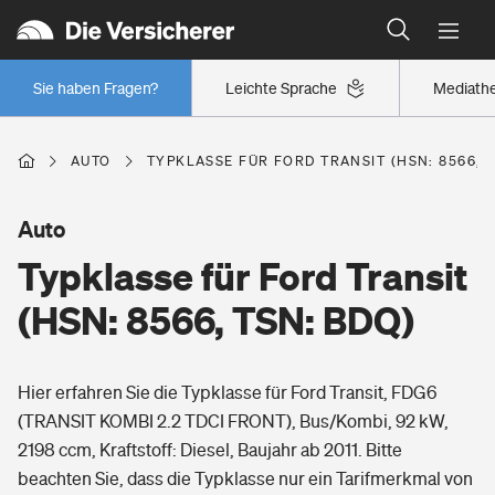
Typklassen: So ist Ihr Auto eingestuft
Wer versichert was: Jetzt Versicherer finden
Regionalklassen: So ist Ihre Region eingestuft
Sie haben Fragen?
Leichte Sprache
Mediath
Wer versichert was: Jetzt Versicherer finden
AUTO
TYPKLASSE FÜR FORD TRANSIT (HSN: 8566, T
Beruf
Auto
Typklasse für Ford Transit
Berufsunfähigkeitsversicherung
Wohnen
(HSN: 8566, TSN: BDQ)
Erwerbsunfähigkeitsversicherung
Wohngebäudeversicherung
Hier erfahren Sie die Typklasse für Ford Transit, FDG6
Freizeit
Grundfähigkeitsversicherung
(TRANSIT KOMBI 2.2 TDCI FRONT), Bus/Kombi, 92 kW,
Hausratversicherung
2198 ccm, Kraftstoff: Diesel, Baujahr ab 2011. Bitte
Arbeitsrechtsschutz
Pri­vate Haft­pflicht­
beachten Sie, dass die Typklasse nur ein Tarifmerkmal von
Gesundheit
Elementarversicherung