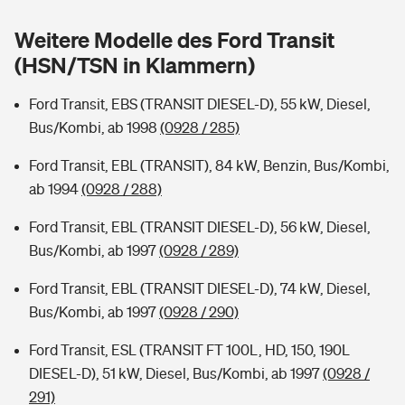
Sie haben Fragen?
Weitere Modelle des Ford Transit
Hochwasser-Check: Wie gefährdet ist Ihr Haus?
Private Cyberversicherung
Rentenrechner: Wie viel Geld bekomme ich im Alter?
(HSN/TSN in Klammern)
Wer versichert was: Jetzt Versicherer finden
Musikinstrumentenversicherung
Ford Transit, EBS (TRANSIT DIESEL-D), 55 kW, Diesel,
Bus/Kombi, ab 1998
(0928 / 285)
Sie haben Fragen?
Zur Übersicht
Ford Transit, EBL (TRANSIT), 84 kW, Benzin, Bus/Kombi,
ab 1994
(0928 / 288)
Tools
Ford Transit, EBL (TRANSIT DIESEL-D), 56 kW, Diesel,
Bus/Kombi, ab 1997
(0928 / 289)
Kinderunfall-Check: Mehr Sicherheit für deine Kids
Ford Transit, EBL (TRANSIT DIESEL-D), 74 kW, Diesel,
Typklassen: So ist Ihr Auto eingestuft
Bus/Kombi, ab 1997
(0928 / 290)
Ford Transit, ESL (TRANSIT FT 100L, HD, 150, 190L
Sie haben Fragen?
DIESEL-D), 51 kW, Diesel, Bus/Kombi, ab 1997
(0928 /
291)