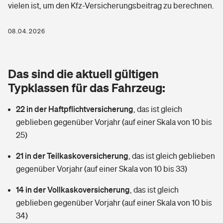
vielen ist, um den Kfz-Versicherungsbeitrag zu berechnen.
Berufshaftpflichtversicherung
Rechts­schutz­ver­si­che­rung
Photovoltaik
Private Krankenversicherung
08.04.2026
Zur Übersicht
Fahrradversicherung
Wärmepumpen versichern
Zahnzusatzversicherung
Unfallversicherung
Tools
Das sind die aktuell gültigen
Glasversicherung
Dread-Disease-Versicherung
Typklassen für das Fahrzeug:
Kinderunfall­ver­si­che­rung
Rentenrechner: Wie viel Geld bekomme ich im Alter?
Vermieterrrechtsschutz
Tierkrankenversicherung
22 in der Haftpflichtversicherung
,
das ist gleich
Kinderinvalidität
geblieben gegenüber Vorjahr (auf einer Skala von 10 bis
Wer versichert was: Jetzt Versicherer finden
Mietkautionsversicherung
Zur Übersicht
25)
Reiseversicherung
Sie haben Fragen?
Restkreditversicherung
21 in der Teilkaskoversicherung
,
das ist gleich geblieben
Tools
gegenüber Vorjahr (auf einer Skala von 10 bis 33)
Hundehalter-Haftpflicht
Zur Übersicht
14 in der Vollkaskoversicherung
,
das ist gleich
Pferdehalter-Haftpflicht
Wer versichert was: Jetzt Versicherer finden
geblieben gegenüber Vorjahr (auf einer Skala von 10 bis
Tools
34)
Handyversicherung