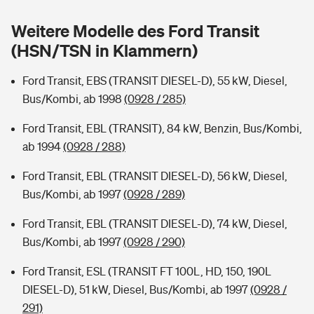
Sie haben Fragen?
Weitere Modelle des Ford Transit
Hochwasser-Check: Wie gefährdet ist Ihr Haus?
Private Cyberversicherung
Rentenrechner: Wie viel Geld bekomme ich im Alter?
(HSN/TSN in Klammern)
Wer versichert was: Jetzt Versicherer finden
Musikinstrumentenversicherung
Ford Transit, EBS (TRANSIT DIESEL-D), 55 kW, Diesel,
Bus/Kombi, ab 1998
(0928 / 285)
Sie haben Fragen?
Zur Übersicht
Ford Transit, EBL (TRANSIT), 84 kW, Benzin, Bus/Kombi,
ab 1994
(0928 / 288)
Tools
Ford Transit, EBL (TRANSIT DIESEL-D), 56 kW, Diesel,
Bus/Kombi, ab 1997
(0928 / 289)
Kinderunfall-Check: Mehr Sicherheit für deine Kids
Ford Transit, EBL (TRANSIT DIESEL-D), 74 kW, Diesel,
Typklassen: So ist Ihr Auto eingestuft
Bus/Kombi, ab 1997
(0928 / 290)
Ford Transit, ESL (TRANSIT FT 100L, HD, 150, 190L
Sie haben Fragen?
DIESEL-D), 51 kW, Diesel, Bus/Kombi, ab 1997
(0928 /
291)