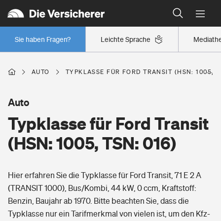
Typklassen: So ist Ihr Auto eingestuft
Wer versichert was: Jetzt Versicherer finden
Regionalklassen: So ist Ihre Region eingestuft
Sie haben Fragen?
Leichte Sprache
Mediath
Wer versichert was: Jetzt Versicherer finden
AUTO
TYPKLASSE FÜR FORD TRANSIT (HSN: 1005, T
Beruf
Auto
Typklasse für Ford Transit
Berufsunfähigkeitsversicherung
Wohnen
(HSN: 1005, TSN: 016)
Erwerbsunfähigkeitsversicherung
Wohngebäudeversicherung
Hier erfahren Sie die Typklasse für Ford Transit, 71 E 2 A
Freizeit
Grundfähigkeitsversicherung
(TRANSIT 1000), Bus/Kombi, 44 kW, 0 ccm, Kraftstoff:
Hausratversicherung
Benzin, Baujahr ab 1970. Bitte beachten Sie, dass die
Arbeitsrechtsschutz
Pri­vate Haft­pflicht­
Typklasse nur ein Tarifmerkmal von vielen ist, um den Kfz-
Gesundheit
Elementarversicherung