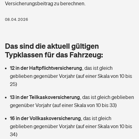
Versicherungsbeitrag zu berechnen.
Berufshaftpflichtversicherung
Rechts­schutz­ver­si­che­rung
Photovoltaik
Private Krankenversicherung
08.04.2026
Zur Übersicht
Fahrradversicherung
Wärmepumpen versichern
Zahnzusatzversicherung
Unfallversicherung
Tools
Das sind die aktuell gültigen
Glasversicherung
Dread-Disease-Versicherung
Typklassen für das Fahrzeug:
Kinderunfall­ver­si­che­rung
Rentenrechner: Wie viel Geld bekomme ich im Alter?
Vermieterrrechtsschutz
Tierkrankenversicherung
12 in der Haftpflichtversicherung
,
das ist gleich
Kinderinvalidität
geblieben gegenüber Vorjahr (auf einer Skala von 10 bis
Wer versichert was: Jetzt Versicherer finden
Mietkautionsversicherung
Zur Übersicht
25)
Reiseversicherung
Sie haben Fragen?
Restkreditversicherung
13 in der Teilkaskoversicherung
,
das ist gleich geblieben
Tools
gegenüber Vorjahr (auf einer Skala von 10 bis 33)
Hundehalter-Haftpflicht
Zur Übersicht
16 in der Vollkaskoversicherung
,
das ist gleich
Pferdehalter-Haftpflicht
Wer versichert was: Jetzt Versicherer finden
geblieben gegenüber Vorjahr (auf einer Skala von 10 bis
Tools
34)
Handyversicherung