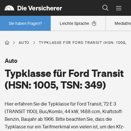
Typklassen: So ist Ihr Auto eingestuft
Wer versichert was: Jetzt Versicherer finden
Regionalklassen: So ist Ihre Region eingestuft
Sie haben Fragen?
Leichte Sprache
Mediath
Wer versichert was: Jetzt Versicherer finden
AUTO
TYPKLASSE FÜR FORD TRANSIT (HSN: 1005, T
Beruf
Auto
Typklasse für Ford Transit
Berufsunfähigkeitsversicherung
Wohnen
(HSN: 1005, TSN: 349)
Erwerbsunfähigkeitsversicherung
Wohngebäudeversicherung
Hier erfahren Sie die Typklasse für Ford Transit, 72 E 3
Freizeit
Grundfähigkeitsversicherung
(TRANSIT 1100), Bus/Kombi, 44 kW, 1488 ccm, Kraftstoff:
Hausratversicherung
Benzin, Baujahr ab 1966. Bitte beachten Sie, dass die
Arbeitsrechtsschutz
Pri­vate Haft­pflicht­
Typklasse nur ein Tarifmerkmal von vielen ist, um den Kfz-
Gesundheit
Elementarversicherung