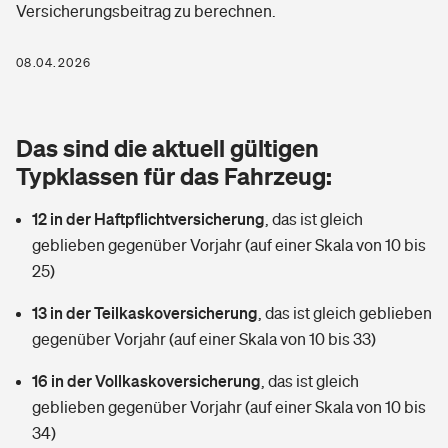
Versicherungsbeitrag zu berechnen.
Berufshaftpflichtversicherung
Rechts­schutz­ver­si­che­rung
Photovoltaik
Private Krankenversicherung
08.04.2026
Zur Übersicht
Fahrradversicherung
Wärmepumpen versichern
Zahnzusatzversicherung
Unfallversicherung
Tools
Das sind die aktuell gültigen
Glasversicherung
Dread-Disease-Versicherung
Typklassen für das Fahrzeug:
Kinderunfall­ver­si­che­rung
Rentenrechner: Wie viel Geld bekomme ich im Alter?
Vermieterrrechtsschutz
Tierkrankenversicherung
12 in der Haftpflichtversicherung
,
das ist gleich
Kinderinvalidität
geblieben gegenüber Vorjahr (auf einer Skala von 10 bis
Wer versichert was: Jetzt Versicherer finden
Mietkautionsversicherung
Zur Übersicht
25)
Reiseversicherung
Sie haben Fragen?
Restkreditversicherung
13 in der Teilkaskoversicherung
,
das ist gleich geblieben
Tools
gegenüber Vorjahr (auf einer Skala von 10 bis 33)
Hundehalter-Haftpflicht
Zur Übersicht
16 in der Vollkaskoversicherung
,
das ist gleich
Pferdehalter-Haftpflicht
Wer versichert was: Jetzt Versicherer finden
geblieben gegenüber Vorjahr (auf einer Skala von 10 bis
Tools
34)
Handyversicherung