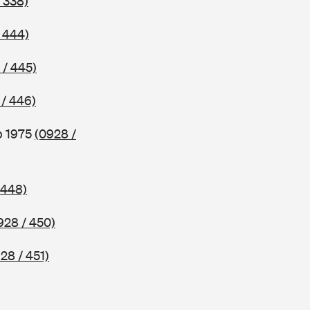
 338)
 444)
 / 445)
 / 446)
b 1975
(0928 /
 448)
928 / 450)
28 / 451)