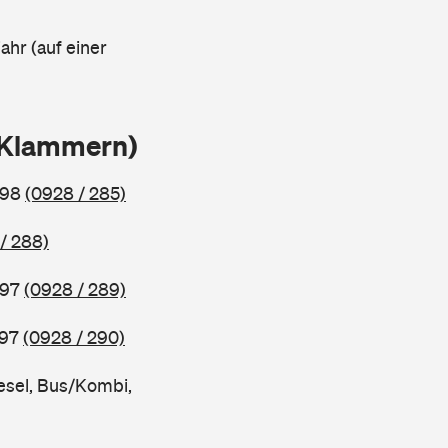
ahr (auf einer
n Klammern)
998
(0928 / 285)
/ 288)
997
(0928 / 289)
997
(0928 / 290)
esel, Bus/Kombi,