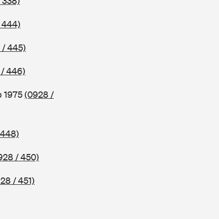
 338)
 444)
 / 445)
 / 446)
b 1975
(0928 /
 448)
928 / 450)
28 / 451)