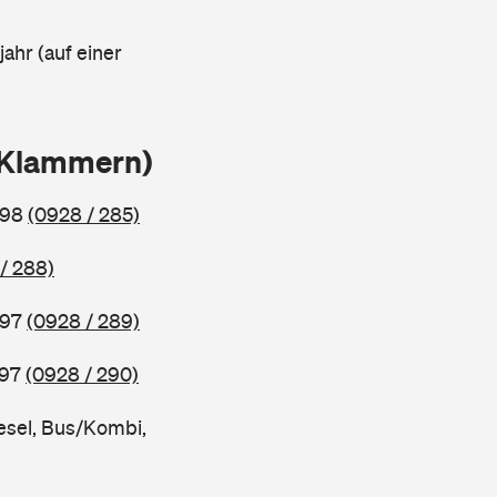
ahr (auf einer
n Klammern)
998
(0928 / 285)
/ 288)
997
(0928 / 289)
997
(0928 / 290)
esel, Bus/Kombi,