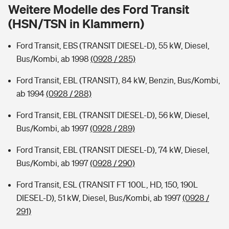
Sie haben Fragen?
Weitere Modelle des Ford Transit
(HSN/TSN in Klammern)
Hochwasser-Check: Wie gefährdet ist Ihr Haus?
Private Cyberversicherung
Rentenrechner: Wie viel Geld bekomme ich im Alter?
Ford Transit, EBS (TRANSIT DIESEL-D), 55 kW, Diesel,
Wer versichert was: Jetzt Versicherer finden
Musikinstrumentenversicherung
Bus/Kombi, ab 1998
(0928 / 285)
Sie haben Fragen?
Zur Übersicht
Ford Transit, EBL (TRANSIT), 84 kW, Benzin, Bus/Kombi,
ab 1994
(0928 / 288)
Tools
Ford Transit, EBL (TRANSIT DIESEL-D), 56 kW, Diesel,
Bus/Kombi, ab 1997
(0928 / 289)
Kinderunfall-Check: Mehr Sicherheit für deine Kids
Ford Transit, EBL (TRANSIT DIESEL-D), 74 kW, Diesel,
Bus/Kombi, ab 1997
(0928 / 290)
Typklassen: So ist Ihr Auto eingestuft
Ford Transit, ESL (TRANSIT FT 100L, HD, 150, 190L
DIESEL-D), 51 kW, Diesel, Bus/Kombi, ab 1997
(0928 /
Sie haben Fragen?
291)