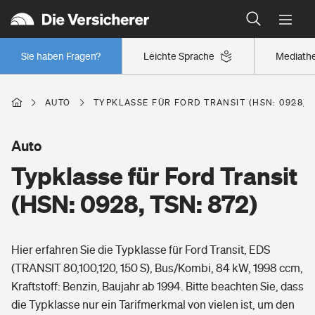
Typklassen: So ist Ihr Auto eingestuft
Wer versichert was: Jetzt Versicherer finden
Regionalklassen: So ist Ihre Region eingestuft
Sie haben Fragen?
Leichte Sprache
Mediath
Wer versichert was: Jetzt Versicherer finden
AUTO
TYPKLASSE FÜR FORD TRANSIT (HSN: 0928, T
Beruf
Auto
Typklasse für Ford Transit
Berufsunfähigkeitsversicherung
Wohnen
(HSN: 0928, TSN: 872)
Erwerbsunfähigkeitsversicherung
Wohngebäudeversicherung
Hier erfahren Sie die Typklasse für Ford Transit, EDS
Freizeit
Grundfähigkeitsversicherung
(TRANSIT 80,100,120, 150 S), Bus/Kombi, 84 kW, 1998 ccm,
Hausratversicherung
Kraftstoff: Benzin, Baujahr ab 1994. Bitte beachten Sie, dass
Arbeitsrechtsschutz
Pri­vate Haft­pflicht­
die Typklasse nur ein Tarifmerkmal von vielen ist, um den
Gesundheit
Elementarversicherung