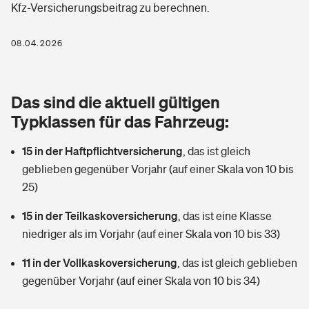
Kfz-Versicherungsbeitrag zu berechnen.
Berufshaftpflichtversicherung
Rechts­schutz­ver­si­che­rung
Photovoltaik
Private Krankenversicherung
08.04.2026
Zur Übersicht
Fahrradversicherung
Wärmepumpen versichern
Zahnzusatzversicherung
Unfallversicherung
Tools
Das sind die aktuell gültigen
Glasversicherung
Dread-Disease-Versicherung
Typklassen für das Fahrzeug:
Kinderunfall­ver­si­che­rung
Rentenrechner: Wie viel Geld bekomme ich im Alter?
Vermieterrrechtsschutz
Tierkrankenversicherung
15 in der Haftpflichtversicherung
,
das ist gleich
Kinderinvalidität
geblieben gegenüber Vorjahr (auf einer Skala von 10 bis
Wer versichert was: Jetzt Versicherer finden
Mietkautionsversicherung
Zur Übersicht
25)
Reiseversicherung
Sie haben Fragen?
Restkreditversicherung
15 in der Teilkaskoversicherung
,
das ist eine Klasse
Tools
niedriger als im Vorjahr (auf einer Skala von 10 bis 33)
Hundehalter-Haftpflicht
Zur Übersicht
11 in der Vollkaskoversicherung
,
das ist gleich geblieben
Pferdehalter-Haftpflicht
Wer versichert was: Jetzt Versicherer finden
gegenüber Vorjahr (auf einer Skala von 10 bis 34)
Tools
Handyversicherung