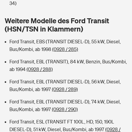
Sie haben Fragen?
34)
Hochwasser-Check: Wie gefährdet ist Ihr Haus?
Private Cyberversicherung
Rentenrechner: Wie viel Geld bekomme ich im Alter?
Weitere Modelle des Ford Transit
(HSN/TSN in Klammern)
Wer versichert was: Jetzt Versicherer finden
Musikinstrumentenversicherung
Ford Transit, EBS (TRANSIT DIESEL-D), 55 kW, Diesel,
Sie haben Fragen?
Zur Übersicht
Bus/Kombi, ab 1998
(0928 / 285)
Ford Transit, EBL (TRANSIT), 84 kW, Benzin, Bus/Kombi,
Tools
ab 1994
(0928 / 288)
Ford Transit, EBL (TRANSIT DIESEL-D), 56 kW, Diesel,
Kinderunfall-Check: Mehr Sicherheit für deine Kids
Bus/Kombi, ab 1997
(0928 / 289)
Typklassen: So ist Ihr Auto eingestuft
Ford Transit, EBL (TRANSIT DIESEL-D), 74 kW, Diesel,
Bus/Kombi, ab 1997
(0928 / 290)
Sie haben Fragen?
Ford Transit, ESL (TRANSIT FT 100L, HD, 150, 190L
DIESEL-D), 51 kW, Diesel, Bus/Kombi, ab 1997
(0928 /