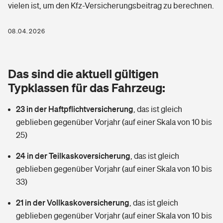
vielen ist, um den Kfz-Versicherungsbeitrag zu berechnen.
Berufshaftpflichtversicherung
Rechts­schutz­ver­si­che­rung
Photovoltaik
Private Krankenversicherung
08.04.2026
Zur Übersicht
Fahrradversicherung
Wärmepumpen versichern
Zahnzusatzversicherung
Unfallversicherung
Tools
Das sind die aktuell gültigen
Glasversicherung
Dread-Disease-Versicherung
Typklassen für das Fahrzeug:
Kinderunfall­ver­si­che­rung
Rentenrechner: Wie viel Geld bekomme ich im Alter?
Vermieterrrechtsschutz
Tierkrankenversicherung
23 in der Haftpflichtversicherung
,
das ist gleich
Kinderinvalidität
geblieben gegenüber Vorjahr (auf einer Skala von 10 bis
Wer versichert was: Jetzt Versicherer finden
Mietkautionsversicherung
Zur Übersicht
25)
Reiseversicherung
Sie haben Fragen?
Restkreditversicherung
24 in der Teilkaskoversicherung
,
das ist gleich
Tools
geblieben gegenüber Vorjahr (auf einer Skala von 10 bis
Hundehalter-Haftpflicht
Zur Übersicht
33)
Pferdehalter-Haftpflicht
Wer versichert was: Jetzt Versicherer finden
21 in der Vollkaskoversicherung
,
das ist gleich
Tools
geblieben gegenüber Vorjahr (auf einer Skala von 10 bis
Handyversicherung