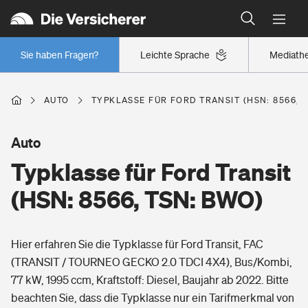
Typklassen: So ist Ihr Auto eingestuft
Wer versichert was: Jetzt Versicherer finden
Regionalklassen: So ist Ihre Region eingestuft
Sie haben Fragen?
Leichte Sprache
Mediath
Wer versichert was: Jetzt Versicherer finden
AUTO
TYPKLASSE FÜR FORD TRANSIT (HSN: 8566, 
Beruf
Auto
Typklasse für Ford Transit
Berufsunfähigkeitsversicherung
Wohnen
(HSN: 8566, TSN: BWO)
Erwerbsunfähigkeitsversicherung
Wohngebäudeversicherung
Hier erfahren Sie die Typklasse für Ford Transit, FAC
Freizeit
Grundfähigkeitsversicherung
(TRANSIT / TOURNEO GECKO 2.0 TDCI 4X4), Bus/Kombi,
Hausratversicherung
77 kW, 1995 ccm, Kraftstoff: Diesel, Baujahr ab 2022. Bitte
Arbeitsrechtsschutz
Pri­vate Haft­pflicht­
beachten Sie, dass die Typklasse nur ein Tarifmerkmal von
Gesundheit
Elementarversicherung