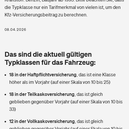
Berufshaftpflichtversicherung
die Typklasse nur ein Tarifmerkmal von vielen ist, um den
Rechts­schutz­ver­si­che­rung
Kfz-Versicherungsbeitrag zu berechnen.
Photovoltaik
Private Krankenversicherung
Zur Übersicht
Fahrradversicherung
Wärmepumpen versichern
08.04.2026
Zahnzusatzversicherung
Unfallversicherung
Tools
Glasversicherung
Dread-Disease-Versicherung
Das sind die aktuell gültigen
Kinderunfall­ver­si­che­rung
Rentenrechner: Wie viel Geld bekomme ich im Alter?
Vermieterrrechtsschutz
Typklassen für das Fahrzeug:
Tierkrankenversicherung
Kinderinvalidität
18 in der Haftpflichtversicherung
,
das ist eine Klasse
Wer versichert was: Jetzt Versicherer finden
Mietkautionsversicherung
Zur Übersicht
höher als im Vorjahr (auf einer Skala von 10 bis 25)
Reiseversicherung
Sie haben Fragen?
Restkreditversicherung
18 in der Teilkaskoversicherung
,
das ist gleich
Tools
Hundehalter-Haftpflicht
geblieben gegenüber Vorjahr (auf einer Skala von 10 bis
Zur Übersicht
33)
Pferdehalter-Haftpflicht
Wer versichert was: Jetzt Versicherer finden
12 in der Vollkaskoversicherung
,
das ist gleich
Tools
Handyversicherung
geblieben gegenüber Vorjahr (auf einer Skala von 10 bis