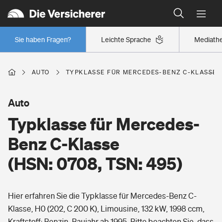
Typklassen: So ist Ihr Auto eingestuft
Wer versichert was: Jetzt Versicherer finden
Regionalklassen: So ist Ihre Region eingestuft
Sie haben Fragen?
Leichte Sprache
Mediath
Wer versichert was: Jetzt Versicherer finden
AUTO
TYPKLASSE FÜR MERCEDES-BENZ C-KLASSE (H
Beruf
Auto
Typklasse für Mercedes-
Berufsunfähigkeitsversicherung
Wohnen
Benz C-Klasse
Erwerbsunfähigkeitsversicherung
(HSN: 0708, TSN: 495)
Wohngebäudeversicherung
Freizeit
Grundfähigkeitsversicherung
Hier erfahren Sie die Typklasse für Mercedes-Benz C-
Hausratversicherung
Arbeitsrechtsschutz
Klasse, H0 (202, C 200 K), Limousine, 132 kW, 1998 ccm,
Pri­vate Haft­pflicht­
Gesundheit
Kraftstoff: Benzin, Baujahr ab 1995. Bitte beachten Sie, dass
Elementarversicherung