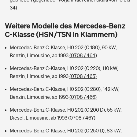
Sie haben Fragen?
34)
Hochwasser-Check: Wie gefährdet ist Ihr Haus?
Private Cyberversicherung
Rentenrechner: Wie viel Geld bekomme ich im Alter?
Weitere Modelle des Mercedes-Benz
Wer versichert was: Jetzt Versicherer finden
Musikinstrumentenversicherung
C-Klasse (HSN/TSN in Klammern)
Sie haben Fragen?
Zur Übersicht
Mercedes-Benz C-Klasse, H0 202 (C 180), 90 kW,
Benzin, Limousine, ab 1993
(0708 / 464)
Tools
Mercedes-Benz C-Klasse, H0 202 (C 220), 110 kW,
Benzin, Limousine, ab 1993
(0708 / 465)
Kinderunfall-Check: Mehr Sicherheit für deine Kids
Mercedes-Benz C-Klasse, H0 202 (C 280), 142 kW,
Benzin, Limousine, ab 1993
(0708 / 466)
Typklassen: So ist Ihr Auto eingestuft
Mercedes-Benz C-Klasse, H0 202 (C 200 D), 55 kW,
Diesel, Limousine, ab 1993
(0708 / 467)
Sie haben Fragen?
Mercedes-Benz C-Klasse, H0 202 (C 250 D), 83 kW,