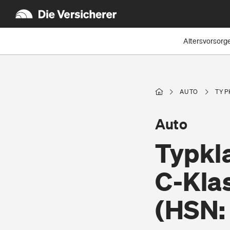
Altersvorsorg
AUTO
TYP
Auto
Typkl
C-Kla
(HSN: