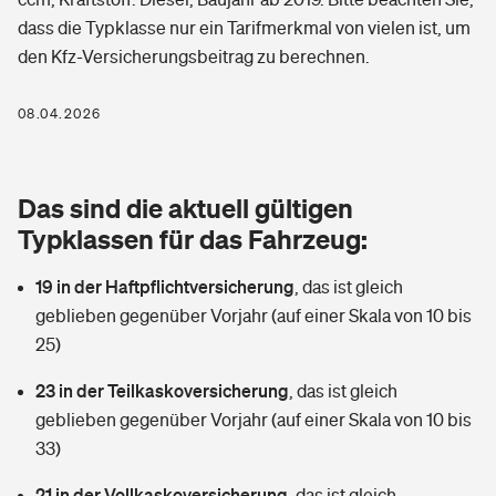
Berufshaftpflichtversicherung
dass die Typklasse nur ein Tarifmerkmal von vielen ist, um
Rechts­schutz­ver­si­che­rung
den Kfz-Versicherungsbeitrag zu berechnen.
Photovoltaik
Private Krankenversicherung
Zur Übersicht
Fahrradversicherung
Wärmepumpen versichern
08.04.2026
Zahnzusatzversicherung
Unfallversicherung
Tools
Glasversicherung
Dread-Disease-Versicherung
Das sind die aktuell gültigen
Kinderunfall­ver­si­che­rung
Rentenrechner: Wie viel Geld bekomme ich im Alter?
Vermieterrrechtsschutz
Typklassen für das Fahrzeug:
Tierkrankenversicherung
Kinderinvalidität
19 in der Haftpflichtversicherung
,
das ist gleich
Wer versichert was: Jetzt Versicherer finden
Mietkautionsversicherung
Zur Übersicht
geblieben gegenüber Vorjahr (auf einer Skala von 10 bis
Reiseversicherung
25)
Sie haben Fragen?
Restkreditversicherung
Tools
Hundehalter-Haftpflicht
23 in der Teilkaskoversicherung
,
das ist gleich
Zur Übersicht
geblieben gegenüber Vorjahr (auf einer Skala von 10 bis
Pferdehalter-Haftpflicht
Wer versichert was: Jetzt Versicherer finden
33)
Tools
21 in der Vollkaskoversicherung
Handyversicherung
,
das ist gleich