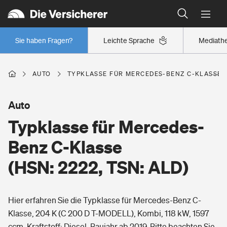
Typklassen: So ist Ihr Auto eingestuft
Wer versichert was: Jetzt Versicherer finden
Regionalklassen: So ist Ihre Region eingestuft
Sie haben Fragen?
Leichte Sprache
Mediath
Wer versichert was: Jetzt Versicherer finden
AUTO
TYPKLASSE FÜR MERCEDES-BENZ C-KLASSE (H
Beruf
Auto
Typklasse für Mercedes-
Berufsunfähigkeitsversicherung
Wohnen
Benz C-Klasse
Erwerbsunfähigkeitsversicherung
(HSN: 2222, TSN: ALD)
Wohngebäudeversicherung
Freizeit
Grundfähigkeitsversicherung
Hier erfahren Sie die Typklasse für Mercedes-Benz C-
Hausratversicherung
Arbeitsrechtsschutz
Klasse, 204 K (C 200 D T-MODELL), Kombi, 118 kW, 1597
Pri­vate Haft­pflicht­
Gesundheit
ccm, Kraftstoff: Diesel, Baujahr ab 2019. Bitte beachten Sie,
Elementarversicherung