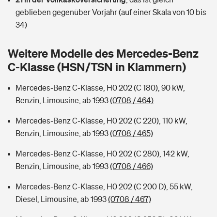
Sie haben Fragen?
geblieben gegenüber Vorjahr (auf einer Skala von 10 bis
Hochwasser-Check: Wie gefährdet ist Ihr Haus?
Private Cyberversicherung
34)
Rentenrechner: Wie viel Geld bekomme ich im Alter?
Wer versichert was: Jetzt Versicherer finden
Musikinstrumentenversicherung
Weitere Modelle des Mercedes-Benz
C-Klasse (HSN/TSN in Klammern)
Sie haben Fragen?
Zur Übersicht
Mercedes-Benz C-Klasse, H0 202 (C 180), 90 kW,
Benzin, Limousine, ab 1993
(0708 / 464)
Tools
Mercedes-Benz C-Klasse, H0 202 (C 220), 110 kW,
Benzin, Limousine, ab 1993
(0708 / 465)
Kinderunfall-Check: Mehr Sicherheit für deine Kids
Mercedes-Benz C-Klasse, H0 202 (C 280), 142 kW,
Typklassen: So ist Ihr Auto eingestuft
Benzin, Limousine, ab 1993
(0708 / 466)
Mercedes-Benz C-Klasse, H0 202 (C 200 D), 55 kW,
Sie haben Fragen?
Diesel, Limousine, ab 1993
(0708 / 467)