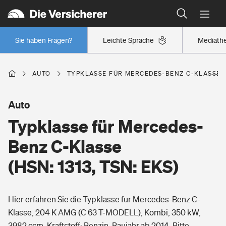
Typklassen: So ist Ihr Auto eingestuft
Wer versichert was: Jetzt Versicherer finden
Regionalklassen: So ist Ihre Region eingestuft
Sie haben Fragen?
Leichte Sprache
Mediath
Wer versichert was: Jetzt Versicherer finden
AUTO
TYPKLASSE FÜR MERCEDES-BENZ C-KLASSE (H
Beruf
Auto
Typklasse für Mercedes-
Berufsunfähigkeitsversicherung
Wohnen
Benz C-Klasse
Erwerbsunfähigkeitsversicherung
(HSN: 1313, TSN: EKS)
Wohngebäudeversicherung
Freizeit
Grundfähigkeitsversicherung
Hier erfahren Sie die Typklasse für Mercedes-Benz C-
Hausratversicherung
Arbeitsrechtsschutz
Klasse, 204 K AMG (C 63 T-MODELL), Kombi, 350 kW,
Pri­vate Haft­pflicht­
Gesundheit
3982 ccm, Kraftstoff: Benzin, Baujahr ab 2014. Bitte
Elementarversicherung