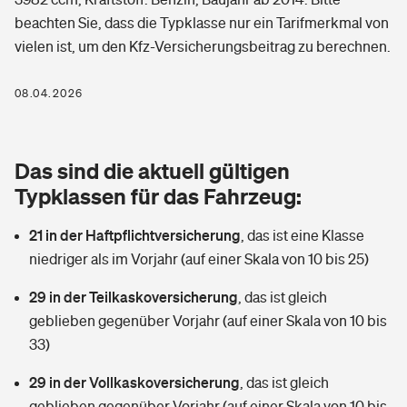
Berufshaftpflichtversicherung
beachten Sie, dass die Typklasse nur ein Tarifmerkmal von
Rechts­schutz­ver­si­che­rung
vielen ist, um den Kfz-Versicherungsbeitrag zu berechnen.
Photovoltaik
Private Krankenversicherung
Zur Übersicht
Fahrradversicherung
Wärmepumpen versichern
08.04.2026
Zahnzusatzversicherung
Unfallversicherung
Tools
Glasversicherung
Dread-Disease-Versicherung
Das sind die aktuell gültigen
Kinderunfall­ver­si­che­rung
Rentenrechner: Wie viel Geld bekomme ich im Alter?
Vermieterrrechtsschutz
Typklassen für das Fahrzeug:
Tierkrankenversicherung
Kinderinvalidität
21 in der Haftpflichtversicherung
,
das ist eine Klasse
Wer versichert was: Jetzt Versicherer finden
Mietkautionsversicherung
Zur Übersicht
niedriger als im Vorjahr (auf einer Skala von 10 bis 25)
Reiseversicherung
Sie haben Fragen?
Restkreditversicherung
29 in der Teilkaskoversicherung
,
das ist gleich
Tools
Hundehalter-Haftpflicht
geblieben gegenüber Vorjahr (auf einer Skala von 10 bis
Zur Übersicht
33)
Pferdehalter-Haftpflicht
Wer versichert was: Jetzt Versicherer finden
29 in der Vollkaskoversicherung
,
das ist gleich
Tools
Handyversicherung
geblieben gegenüber Vorjahr (auf einer Skala von 10 bis