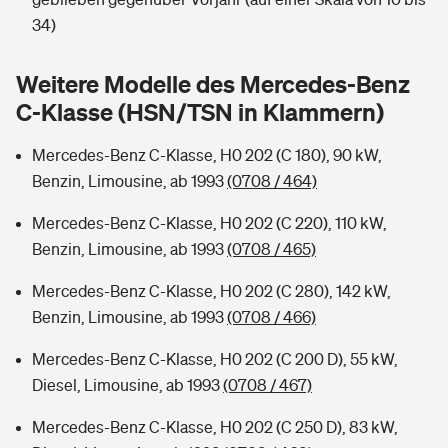
Sie haben Fragen?
34)
Hochwasser-Check: Wie gefährdet ist Ihr Haus?
Private Cyberversicherung
Rentenrechner: Wie viel Geld bekomme ich im Alter?
Weitere Modelle des Mercedes-Benz
Wer versichert was: Jetzt Versicherer finden
Musikinstrumentenversicherung
C-Klasse (HSN/TSN in Klammern)
Sie haben Fragen?
Zur Übersicht
Mercedes-Benz C-Klasse, H0 202 (C 180), 90 kW,
Benzin, Limousine, ab 1993
(0708 / 464)
Tools
Mercedes-Benz C-Klasse, H0 202 (C 220), 110 kW,
Benzin, Limousine, ab 1993
(0708 / 465)
Kinderunfall-Check: Mehr Sicherheit für deine Kids
Mercedes-Benz C-Klasse, H0 202 (C 280), 142 kW,
Benzin, Limousine, ab 1993
(0708 / 466)
Typklassen: So ist Ihr Auto eingestuft
Mercedes-Benz C-Klasse, H0 202 (C 200 D), 55 kW,
Diesel, Limousine, ab 1993
(0708 / 467)
Sie haben Fragen?
Mercedes-Benz C-Klasse, H0 202 (C 250 D), 83 kW,