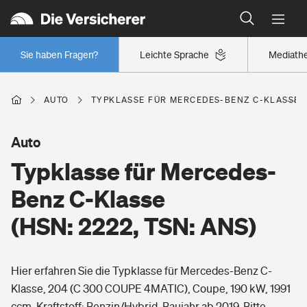
Typklassen: So ist Ihr Auto eingestuft
Wer versichert was: Jetzt Versicherer finden
Regionalklassen: So ist Ihre Region eingestuft
Sie haben Fragen?
Leichte Sprache
Mediath
Wer versichert was: Jetzt Versicherer finden
AUTO
TYPKLASSE FÜR MERCEDES-BENZ C-KLASSE (H
Beruf
Auto
Typklasse für Mercedes-
Berufsunfähigkeitsversicherung
Wohnen
Benz C-Klasse
Erwerbsunfähigkeitsversicherung
(HSN: 2222, TSN: ANS)
Wohngebäudeversicherung
Freizeit
Grundfähigkeitsversicherung
Hier erfahren Sie die Typklasse für Mercedes-Benz C-
Hausratversicherung
Arbeitsrechtsschutz
Klasse, 204 (C 300 COUPE 4MATIC), Coupe, 190 kW, 1991
Pri­vate Haft­pflicht­
Gesundheit
ccm, Kraftstoff: Benzin/Hybrid, Baujahr ab 2019. Bitte
Elementarversicherung