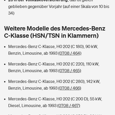
Sie haben Fragen?
geblieben gegenüber Vorjahr (auf einer Skala von 10 bis
Hochwasser-Check: Wie gefährdet ist Ihr Haus?
Private Cyberversicherung
34)
Rentenrechner: Wie viel Geld bekomme ich im Alter?
Wer versichert was: Jetzt Versicherer finden
Musikinstrumentenversicherung
Weitere Modelle des Mercedes-Benz
C-Klasse (HSN/TSN in Klammern)
Sie haben Fragen?
Zur Übersicht
Mercedes-Benz C-Klasse, H0 202 (C 180), 90 kW,
Benzin, Limousine, ab 1993
(0708 / 464)
Tools
Mercedes-Benz C-Klasse, H0 202 (C 220), 110 kW,
Benzin, Limousine, ab 1993
(0708 / 465)
Kinderunfall-Check: Mehr Sicherheit für deine Kids
Mercedes-Benz C-Klasse, H0 202 (C 280), 142 kW,
Typklassen: So ist Ihr Auto eingestuft
Benzin, Limousine, ab 1993
(0708 / 466)
Mercedes-Benz C-Klasse, H0 202 (C 200 D), 55 kW,
Sie haben Fragen?
Diesel, Limousine, ab 1993
(0708 / 467)