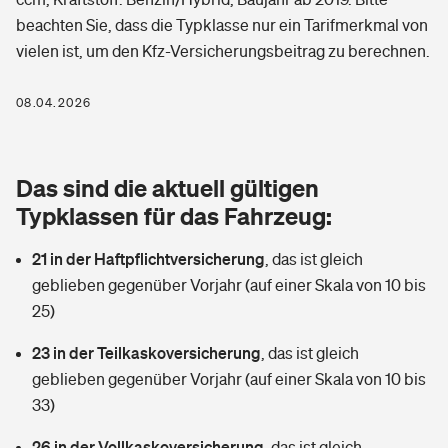
Berufshaftpflichtversicherung
beachten Sie, dass die Typklasse nur ein Tarifmerkmal von
Rechts­schutz­ver­si­che­rung
vielen ist, um den Kfz-Versicherungsbeitrag zu berechnen.
Photovoltaik
Private Krankenversicherung
Zur Übersicht
Fahrradversicherung
Wärmepumpen versichern
08.04.2026
Zahnzusatzversicherung
Unfallversicherung
Tools
Glasversicherung
Dread-Disease-Versicherung
Das sind die aktuell gültigen
Kinderunfall­ver­si­che­rung
Rentenrechner: Wie viel Geld bekomme ich im Alter?
Vermieterrrechtsschutz
Typklassen für das Fahrzeug:
Tierkrankenversicherung
Kinderinvalidität
21 in der Haftpflichtversicherung
,
das ist gleich
Wer versichert was: Jetzt Versicherer finden
Mietkautionsversicherung
Zur Übersicht
geblieben gegenüber Vorjahr (auf einer Skala von 10 bis
Reiseversicherung
25)
Sie haben Fragen?
Restkreditversicherung
Tools
Hundehalter-Haftpflicht
23 in der Teilkaskoversicherung
,
das ist gleich
Zur Übersicht
geblieben gegenüber Vorjahr (auf einer Skala von 10 bis
Pferdehalter-Haftpflicht
Wer versichert was: Jetzt Versicherer finden
33)
Tools
26 in der Vollkaskoversicherung
Handyversicherung
,
das ist gleich