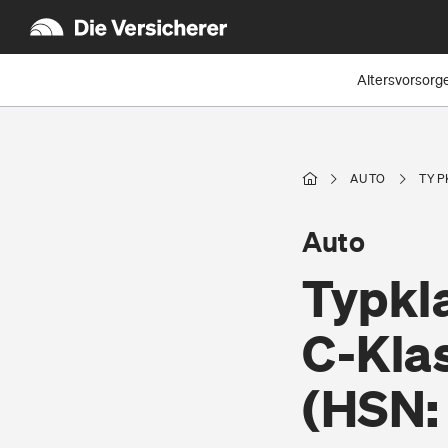
Altersvorsorg
AUTO
TYP
Auto
Typkl
C-Kla
(HSN: