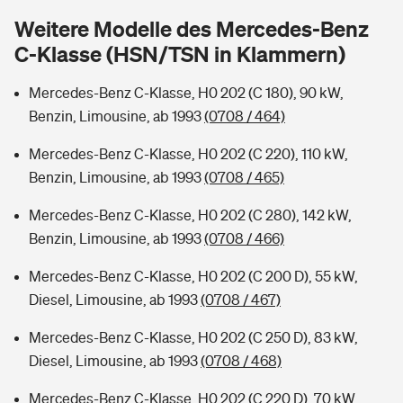
Sie haben Fragen?
Weitere Modelle des Mercedes-Benz
Hochwasser-Check: Wie gefährdet ist Ihr Haus?
Private Cyberversicherung
C-Klasse (HSN/TSN in Klammern)
Rentenrechner: Wie viel Geld bekomme ich im Alter?
Wer versichert was: Jetzt Versicherer finden
Musikinstrumentenversicherung
Mercedes-Benz C-Klasse, H0 202 (C 180), 90 kW,
Benzin, Limousine, ab 1993
(0708 / 464)
Sie haben Fragen?
Zur Übersicht
Mercedes-Benz C-Klasse, H0 202 (C 220), 110 kW,
Benzin, Limousine, ab 1993
(0708 / 465)
Tools
Mercedes-Benz C-Klasse, H0 202 (C 280), 142 kW,
Benzin, Limousine, ab 1993
(0708 / 466)
Kinderunfall-Check: Mehr Sicherheit für deine Kids
Mercedes-Benz C-Klasse, H0 202 (C 200 D), 55 kW,
Diesel, Limousine, ab 1993
(0708 / 467)
Typklassen: So ist Ihr Auto eingestuft
Mercedes-Benz C-Klasse, H0 202 (C 250 D), 83 kW,
Sie haben Fragen?
Diesel, Limousine, ab 1993
(0708 / 468)
Mercedes-Benz C-Klasse, H0 202 (C 220 D), 70 kW,