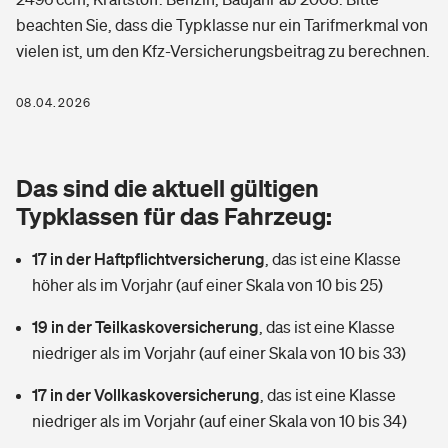
Berufshaftpflichtversicherung
beachten Sie, dass die Typklasse nur ein Tarifmerkmal von
Rechts­schutz­ver­si­che­rung
vielen ist, um den Kfz-Versicherungsbeitrag zu berechnen.
Photovoltaik
Private Krankenversicherung
Zur Übersicht
Fahrradversicherung
Wärmepumpen versichern
08.04.2026
Zahnzusatzversicherung
Unfallversicherung
Tools
Glasversicherung
Dread-Disease-Versicherung
Das sind die aktuell gültigen
Kinderunfall­ver­si­che­rung
Rentenrechner: Wie viel Geld bekomme ich im Alter?
Vermieterrrechtsschutz
Typklassen für das Fahrzeug:
Tierkrankenversicherung
Kinderinvalidität
17 in der Haftpflichtversicherung
,
das ist eine Klasse
Wer versichert was: Jetzt Versicherer finden
Mietkautionsversicherung
Zur Übersicht
höher als im Vorjahr (auf einer Skala von 10 bis 25)
Reiseversicherung
Sie haben Fragen?
Restkreditversicherung
19 in der Teilkaskoversicherung
,
das ist eine Klasse
Tools
Hundehalter-Haftpflicht
niedriger als im Vorjahr (auf einer Skala von 10 bis 33)
Zur Übersicht
17 in der Vollkaskoversicherung
Pferdehalter-Haftpflicht
,
das ist eine Klasse
Wer versichert was: Jetzt Versicherer finden
niedriger als im Vorjahr (auf einer Skala von 10 bis 34)
Tools
Handyversicherung