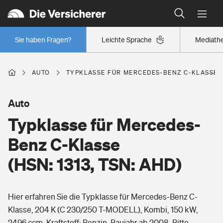
Typklassen: So ist Ihr Auto eingestuft
Wer versichert was: Jetzt Versicherer finden
Regionalklassen: So ist Ihre Region eingestuft
Sie haben Fragen?
Leichte Sprache
Mediath
Wer versichert was: Jetzt Versicherer finden
AUTO
TYPKLASSE FÜR MERCEDES-BENZ C-KLASSE (H
Beruf
Auto
Typklasse für Mercedes-
Berufsunfähigkeitsversicherung
Wohnen
Benz C-Klasse
Erwerbsunfähigkeitsversicherung
(HSN: 1313, TSN: AHD)
Wohngebäudeversicherung
Freizeit
Grundfähigkeitsversicherung
Hier erfahren Sie die Typklasse für Mercedes-Benz C-
Hausratversicherung
Arbeitsrechtsschutz
Klasse, 204 K (C 230/250 T-MODELL), Kombi, 150 kW,
Pri­vate Haft­pflicht­
Gesundheit
2496 ccm, Kraftstoff: Benzin, Baujahr ab 2008. Bitte
Elementarversicherung