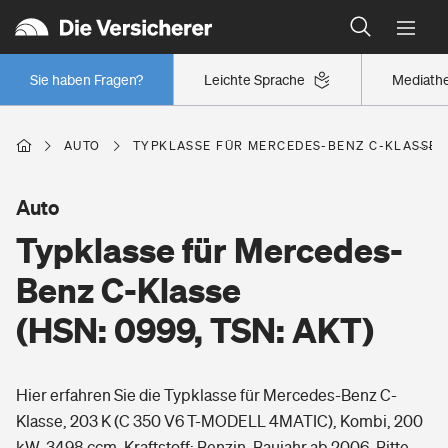
Typklassen: So ist Ihr Auto eingestuft
Wer versichert was: Jetzt Versicherer finden
Regionalklassen: So ist Ihre Region eingestuft
Sie haben Fragen?
Leichte Sprache
Mediath
Wer versichert was: Jetzt Versicherer finden
AUTO
TYPKLASSE FÜR MERCEDES-BENZ C-KLASSE (H
Beruf
Auto
Typklasse für Mercedes-
Berufsunfähigkeitsversicherung
Wohnen
Benz C-Klasse
Erwerbsunfähigkeitsversicherung
(HSN: 0999, TSN: AKT)
Wohngebäudeversicherung
Freizeit
Grundfähigkeitsversicherung
Hier erfahren Sie die Typklasse für Mercedes-Benz C-
Hausratversicherung
Arbeitsrechtsschutz
Klasse, 203 K (C 350 V6 T-MODELL 4MATIC), Kombi, 200
Pri­vate Haft­pflicht­
Gesundheit
kW, 3498 ccm, Kraftstoff: Benzin, Baujahr ab 2006. Bitte
Elementarversicherung