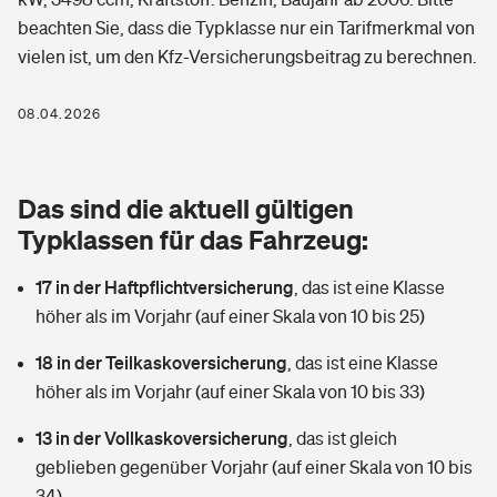
Berufshaftpflichtversicherung
beachten Sie, dass die Typklasse nur ein Tarifmerkmal von
Rechts­schutz­ver­si­che­rung
vielen ist, um den Kfz-Versicherungsbeitrag zu berechnen.
Photovoltaik
Private Krankenversicherung
Zur Übersicht
Fahrradversicherung
Wärmepumpen versichern
08.04.2026
Zahnzusatzversicherung
Unfallversicherung
Tools
Glasversicherung
Dread-Disease-Versicherung
Das sind die aktuell gültigen
Kinderunfall­ver­si­che­rung
Rentenrechner: Wie viel Geld bekomme ich im Alter?
Vermieterrrechtsschutz
Typklassen für das Fahrzeug:
Tierkrankenversicherung
Kinderinvalidität
17 in der Haftpflichtversicherung
,
das ist eine Klasse
Wer versichert was: Jetzt Versicherer finden
Mietkautionsversicherung
Zur Übersicht
höher als im Vorjahr (auf einer Skala von 10 bis 25)
Reiseversicherung
Sie haben Fragen?
Restkreditversicherung
18 in der Teilkaskoversicherung
,
das ist eine Klasse
Tools
Hundehalter-Haftpflicht
höher als im Vorjahr (auf einer Skala von 10 bis 33)
Zur Übersicht
13 in der Vollkaskoversicherung
Pferdehalter-Haftpflicht
,
das ist gleich
Wer versichert was: Jetzt Versicherer finden
geblieben gegenüber Vorjahr (auf einer Skala von 10 bis
Tools
Handyversicherung
34)