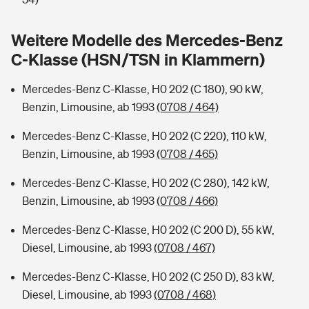
Sie haben Fragen?
Hochwasser-Check: Wie gefährdet ist Ihr Haus?
Private Cyberversicherung
Weitere Modelle des Mercedes-Benz
Rentenrechner: Wie viel Geld bekomme ich im Alter?
C-Klasse (HSN/TSN in Klammern)
Wer versichert was: Jetzt Versicherer finden
Musikinstrumentenversicherung
Mercedes-Benz C-Klasse, H0 202 (C 180), 90 kW,
Sie haben Fragen?
Zur Übersicht
Benzin, Limousine, ab 1993
(0708 / 464)
Mercedes-Benz C-Klasse, H0 202 (C 220), 110 kW,
Tools
Benzin, Limousine, ab 1993
(0708 / 465)
Mercedes-Benz C-Klasse, H0 202 (C 280), 142 kW,
Kinderunfall-Check: Mehr Sicherheit für deine Kids
Benzin, Limousine, ab 1993
(0708 / 466)
Mercedes-Benz C-Klasse, H0 202 (C 200 D), 55 kW,
Typklassen: So ist Ihr Auto eingestuft
Diesel, Limousine, ab 1993
(0708 / 467)
Sie haben Fragen?
Mercedes-Benz C-Klasse, H0 202 (C 250 D), 83 kW,
Diesel, Limousine, ab 1993
(0708 / 468)