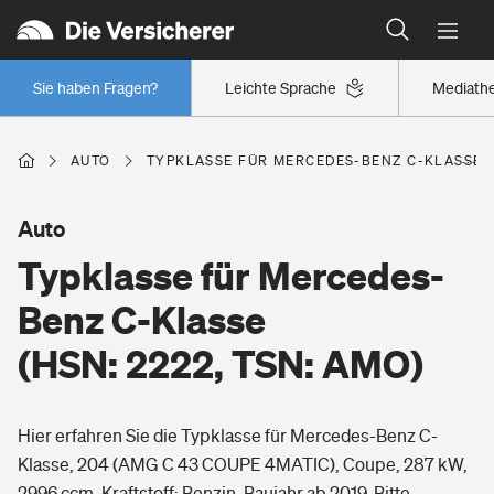
Typklassen: So ist Ihr Auto eingestuft
Wer versichert was: Jetzt Versicherer finden
Regionalklassen: So ist Ihre Region eingestuft
Sie haben Fragen?
Leichte Sprache
Mediath
Wer versichert was: Jetzt Versicherer finden
AUTO
TYPKLASSE FÜR MERCEDES-BENZ C-KLASSE (H
Beruf
Auto
Typklasse für Mercedes-
Berufsunfähigkeitsversicherung
Wohnen
Benz C-Klasse
Erwerbsunfähigkeitsversicherung
(HSN: 2222, TSN: AMO)
Wohngebäudeversicherung
Freizeit
Grundfähigkeitsversicherung
Hier erfahren Sie die Typklasse für Mercedes-Benz C-
Hausratversicherung
Arbeitsrechtsschutz
Klasse, 204 (AMG C 43 COUPE 4MATIC), Coupe, 287 kW,
Pri­vate Haft­pflicht­
Gesundheit
2996 ccm, Kraftstoff: Benzin, Baujahr ab 2019. Bitte
Elementarversicherung