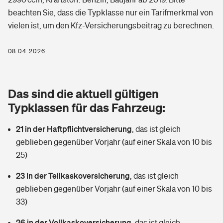
Berufshaftpflichtversicherung
beachten Sie, dass die Typklasse nur ein Tarifmerkmal von
Rechts­schutz­ver­si­che­rung
vielen ist, um den Kfz-Versicherungsbeitrag zu berechnen.
Photovoltaik
Private Krankenversicherung
Zur Übersicht
Fahrradversicherung
Wärmepumpen versichern
08.04.2026
Zahnzusatzversicherung
Unfallversicherung
Tools
Glasversicherung
Dread-Disease-Versicherung
Das sind die aktuell gültigen
Kinderunfall­ver­si­che­rung
Rentenrechner: Wie viel Geld bekomme ich im Alter?
Vermieterrrechtsschutz
Typklassen für das Fahrzeug:
Tierkrankenversicherung
Kinderinvalidität
21 in der Haftpflichtversicherung
,
das ist gleich
Wer versichert was: Jetzt Versicherer finden
Mietkautionsversicherung
Zur Übersicht
geblieben gegenüber Vorjahr (auf einer Skala von 10 bis
Reiseversicherung
25)
Sie haben Fragen?
Restkreditversicherung
Tools
Hundehalter-Haftpflicht
23 in der Teilkaskoversicherung
,
das ist gleich
Zur Übersicht
geblieben gegenüber Vorjahr (auf einer Skala von 10 bis
Pferdehalter-Haftpflicht
Wer versichert was: Jetzt Versicherer finden
33)
Tools
26 in der Vollkaskoversicherung
Handyversicherung
,
das ist gleich