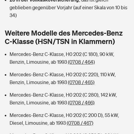
Sie haben Fragen?
geblieben gegenüber Vorjahr (auf einer Skala von 10 bis
Hochwasser-Check: Wie gefährdet ist Ihr Haus?
Private Cyberversicherung
34)
Rentenrechner: Wie viel Geld bekomme ich im Alter?
Wer versichert was: Jetzt Versicherer finden
Musikinstrumentenversicherung
Weitere Modelle des Mercedes-Benz
C-Klasse (HSN/TSN in Klammern)
Sie haben Fragen?
Zur Übersicht
Mercedes-Benz C-Klasse, H0 202 (C 180), 90 kW,
Benzin, Limousine, ab 1993
(0708 / 464)
Tools
Mercedes-Benz C-Klasse, H0 202 (C 220), 110 kW,
Benzin, Limousine, ab 1993
(0708 / 465)
Kinderunfall-Check: Mehr Sicherheit für deine Kids
Mercedes-Benz C-Klasse, H0 202 (C 280), 142 kW,
Typklassen: So ist Ihr Auto eingestuft
Benzin, Limousine, ab 1993
(0708 / 466)
Mercedes-Benz C-Klasse, H0 202 (C 200 D), 55 kW,
Sie haben Fragen?
Diesel, Limousine, ab 1993
(0708 / 467)