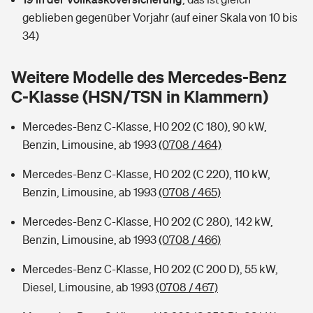
Sie haben Fragen?
geblieben gegenüber Vorjahr (auf einer Skala von 10 bis
Hochwasser-Check: Wie gefährdet ist Ihr Haus?
Private Cyberversicherung
34)
Rentenrechner: Wie viel Geld bekomme ich im Alter?
Wer versichert was: Jetzt Versicherer finden
Musikinstrumentenversicherung
Weitere Modelle des Mercedes-Benz
C-Klasse (HSN/TSN in Klammern)
Sie haben Fragen?
Zur Übersicht
Mercedes-Benz C-Klasse, H0 202 (C 180), 90 kW,
Benzin, Limousine, ab 1993
(0708 / 464)
Tools
Mercedes-Benz C-Klasse, H0 202 (C 220), 110 kW,
Benzin, Limousine, ab 1993
(0708 / 465)
Kinderunfall-Check: Mehr Sicherheit für deine Kids
Mercedes-Benz C-Klasse, H0 202 (C 280), 142 kW,
Typklassen: So ist Ihr Auto eingestuft
Benzin, Limousine, ab 1993
(0708 / 466)
Mercedes-Benz C-Klasse, H0 202 (C 200 D), 55 kW,
Sie haben Fragen?
Diesel, Limousine, ab 1993
(0708 / 467)