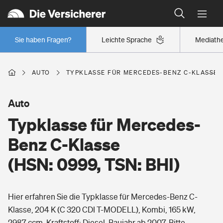
Typklassen: So ist Ihr Auto eingestuft
Wer versichert was: Jetzt Versicherer finden
Regionalklassen: So ist Ihre Region eingestuft
Sie haben Fragen?
Leichte Sprache
Mediath
Wer versichert was: Jetzt Versicherer finden
AUTO
TYPKLASSE FÜR MERCEDES-BENZ C-KLASSE (H
Beruf
Auto
Typklasse für Mercedes-
Berufsunfähigkeitsversicherung
Wohnen
Benz C-Klasse
Erwerbsunfähigkeitsversicherung
(HSN: 0999, TSN: BHI)
Wohngebäudeversicherung
Freizeit
Grundfähigkeitsversicherung
Hier erfahren Sie die Typklasse für Mercedes-Benz C-
Hausratversicherung
Arbeitsrechtsschutz
Klasse, 204 K (C 320 CDI T-MODELL), Kombi, 165 kW,
Pri­vate Haft­pflicht­
Gesundheit
2987 ccm, Kraftstoff: Diesel, Baujahr ab 2007. Bitte
Elementarversicherung