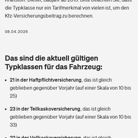
Berufshaftpflichtversicherung
die Typklasse nur ein Tarifmerkmal von vielen ist, um den
Rechts­schutz­ver­si­che­rung
Kfz-Versicherungsbeitrag zu berechnen.
Photovoltaik
Private Krankenversicherung
Zur Übersicht
Fahrradversicherung
Wärmepumpen versichern
08.04.2026
Zahnzusatzversicherung
Unfallversicherung
Tools
Glasversicherung
Dread-Disease-Versicherung
Das sind die aktuell gültigen
Kinderunfall­ver­si­che­rung
Rentenrechner: Wie viel Geld bekomme ich im Alter?
Vermieterrrechtsschutz
Typklassen für das Fahrzeug:
Tierkrankenversicherung
Kinderinvalidität
21 in der Haftpflichtversicherung
,
das ist gleich
Wer versichert was: Jetzt Versicherer finden
Mietkautionsversicherung
Zur Übersicht
geblieben gegenüber Vorjahr (auf einer Skala von 10 bis
Reiseversicherung
25)
Sie haben Fragen?
Restkreditversicherung
Tools
Hundehalter-Haftpflicht
23 in der Teilkaskoversicherung
,
das ist gleich
Zur Übersicht
geblieben gegenüber Vorjahr (auf einer Skala von 10 bis
Pferdehalter-Haftpflicht
Wer versichert was: Jetzt Versicherer finden
33)
Tools
22 in der Vollkaskoversicherung
Handyversicherung
,
das ist gleich