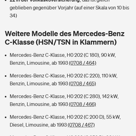
Sie haben Fragen?
geblieben gegenüber Vorjahr (auf einer Skala von 10 bis
Hochwasser-Check: Wie gefährdet ist Ihr Haus?
Private Cyberversicherung
34)
Rentenrechner: Wie viel Geld bekomme ich im Alter?
Wer versichert was: Jetzt Versicherer finden
Musikinstrumentenversicherung
Weitere Modelle des Mercedes-Benz
C-Klasse (HSN/TSN in Klammern)
Sie haben Fragen?
Zur Übersicht
Mercedes-Benz C-Klasse, H0 202 (C 180), 90 kW,
Benzin, Limousine, ab 1993
(0708 / 464)
Tools
Mercedes-Benz C-Klasse, H0 202 (C 220), 110 kW,
Benzin, Limousine, ab 1993
(0708 / 465)
Kinderunfall-Check: Mehr Sicherheit für deine Kids
Mercedes-Benz C-Klasse, H0 202 (C 280), 142 kW,
Typklassen: So ist Ihr Auto eingestuft
Benzin, Limousine, ab 1993
(0708 / 466)
Mercedes-Benz C-Klasse, H0 202 (C 200 D), 55 kW,
Sie haben Fragen?
Diesel, Limousine, ab 1993
(0708 / 467)