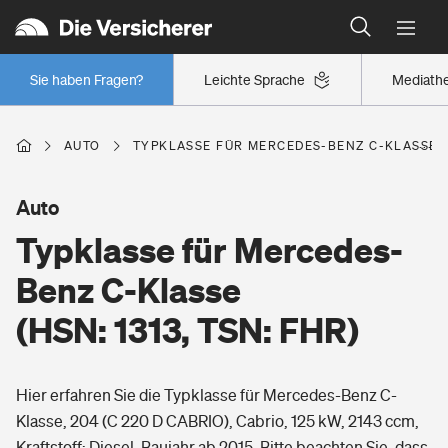
Typklassen: So ist Ihr Auto eingestuft
Wer versichert was: Jetzt Versicherer finden
Regionalklassen: So ist Ihre Region eingestuft
Sie haben Fragen?
Leichte Sprache
Mediath
Wer versichert was: Jetzt Versicherer finden
AUTO
TYPKLASSE FÜR MERCEDES-BENZ C-KLASSE (H
Beruf
Auto
Typklasse für Mercedes-
Berufsunfähigkeitsversicherung
Wohnen
Benz C-Klasse
Erwerbsunfähigkeitsversicherung
(HSN: 1313, TSN: FHR)
Wohngebäudeversicherung
Freizeit
Grundfähigkeitsversicherung
Hier erfahren Sie die Typklasse für Mercedes-Benz C-
Hausratversicherung
Arbeitsrechtsschutz
Klasse, 204 (C 220 D CABRIO), Cabrio, 125 kW, 2143 ccm,
Pri­vate Haft­pflicht­
Gesundheit
Kraftstoff: Diesel, Baujahr ab 2015. Bitte beachten Sie, dass
Elementarversicherung