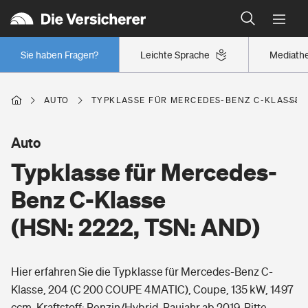
Typklassen: So ist Ihr Auto eingestuft
Wer versichert was: Jetzt Versicherer finden
Regionalklassen: So ist Ihre Region eingestuft
Sie haben Fragen?
Leichte Sprache
Mediath
Wer versichert was: Jetzt Versicherer finden
AUTO
TYPKLASSE FÜR MERCEDES-BENZ C-KLASSE (H
Beruf
Auto
Typklasse für Mercedes-
Berufsunfähigkeitsversicherung
Wohnen
Benz C-Klasse
Erwerbsunfähigkeitsversicherung
(HSN: 2222, TSN: AND)
Wohngebäudeversicherung
Freizeit
Grundfähigkeitsversicherung
Hier erfahren Sie die Typklasse für Mercedes-Benz C-
Hausratversicherung
Arbeitsrechtsschutz
Klasse, 204 (C 200 COUPE 4MATIC), Coupe, 135 kW, 1497
Pri­vate Haft­pflicht­
Gesundheit
ccm, Kraftstoff: Benzin/Hybrid, Baujahr ab 2019. Bitte
Elementarversicherung