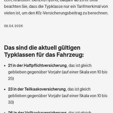
Berufshaftpflichtversicherung
beachten Sie, dass die Typklasse nur ein Tarifmerkmal von
Rechts­schutz­ver­si­che­rung
vielen ist, um den Kfz-Versicherungsbeitrag zu berechnen.
Photovoltaik
Private Krankenversicherung
Zur Übersicht
Fahrradversicherung
Wärmepumpen versichern
08.04.2026
Zahnzusatzversicherung
Unfallversicherung
Tools
Glasversicherung
Dread-Disease-Versicherung
Das sind die aktuell gültigen
Kinderunfall­ver­si­che­rung
Rentenrechner: Wie viel Geld bekomme ich im Alter?
Vermieterrrechtsschutz
Typklassen für das Fahrzeug:
Tierkrankenversicherung
Kinderinvalidität
21 in der Haftpflichtversicherung
,
das ist gleich
Wer versichert was: Jetzt Versicherer finden
Mietkautionsversicherung
Zur Übersicht
geblieben gegenüber Vorjahr (auf einer Skala von 10 bis
Reiseversicherung
25)
Sie haben Fragen?
Restkreditversicherung
Tools
Hundehalter-Haftpflicht
23 in der Teilkaskoversicherung
,
das ist gleich
Zur Übersicht
geblieben gegenüber Vorjahr (auf einer Skala von 10 bis
Pferdehalter-Haftpflicht
Wer versichert was: Jetzt Versicherer finden
33)
Tools
26 in der Vollkaskoversicherung
Handyversicherung
,
das ist gleich