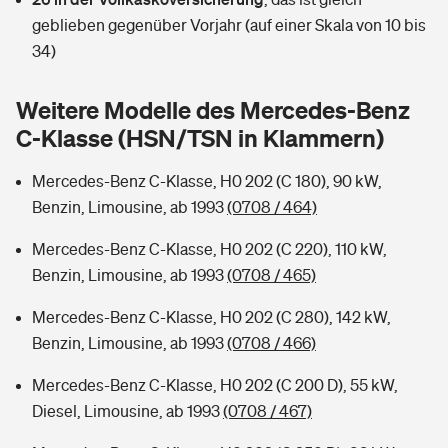
Sie haben Fragen?
geblieben gegenüber Vorjahr (auf einer Skala von 10 bis
Hochwasser-Check: Wie gefährdet ist Ihr Haus?
Private Cyberversicherung
34)
Rentenrechner: Wie viel Geld bekomme ich im Alter?
Wer versichert was: Jetzt Versicherer finden
Musikinstrumentenversicherung
Weitere Modelle des Mercedes-Benz
C-Klasse (HSN/TSN in Klammern)
Sie haben Fragen?
Zur Übersicht
Mercedes-Benz C-Klasse, H0 202 (C 180), 90 kW,
Benzin, Limousine, ab 1993
(0708 / 464)
Tools
Mercedes-Benz C-Klasse, H0 202 (C 220), 110 kW,
Benzin, Limousine, ab 1993
(0708 / 465)
Kinderunfall-Check: Mehr Sicherheit für deine Kids
Mercedes-Benz C-Klasse, H0 202 (C 280), 142 kW,
Typklassen: So ist Ihr Auto eingestuft
Benzin, Limousine, ab 1993
(0708 / 466)
Mercedes-Benz C-Klasse, H0 202 (C 200 D), 55 kW,
Sie haben Fragen?
Diesel, Limousine, ab 1993
(0708 / 467)