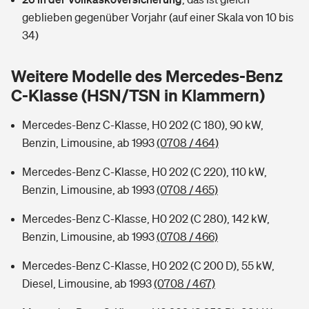
Sie haben Fragen?
geblieben gegenüber Vorjahr (auf einer Skala von 10 bis
Hochwasser-Check: Wie gefährdet ist Ihr Haus?
Private Cyberversicherung
34)
Rentenrechner: Wie viel Geld bekomme ich im Alter?
Wer versichert was: Jetzt Versicherer finden
Musikinstrumentenversicherung
Weitere Modelle des Mercedes-Benz
C-Klasse (HSN/TSN in Klammern)
Sie haben Fragen?
Zur Übersicht
Mercedes-Benz C-Klasse, H0 202 (C 180), 90 kW,
Benzin, Limousine, ab 1993
(0708 / 464)
Tools
Mercedes-Benz C-Klasse, H0 202 (C 220), 110 kW,
Benzin, Limousine, ab 1993
(0708 / 465)
Kinderunfall-Check: Mehr Sicherheit für deine Kids
Mercedes-Benz C-Klasse, H0 202 (C 280), 142 kW,
Typklassen: So ist Ihr Auto eingestuft
Benzin, Limousine, ab 1993
(0708 / 466)
Mercedes-Benz C-Klasse, H0 202 (C 200 D), 55 kW,
Sie haben Fragen?
Diesel, Limousine, ab 1993
(0708 / 467)