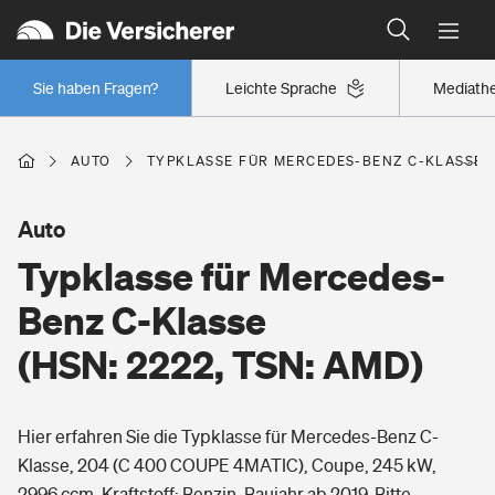
Typklassen: So ist Ihr Auto eingestuft
Wer versichert was: Jetzt Versicherer finden
Regionalklassen: So ist Ihre Region eingestuft
Sie haben Fragen?
Leichte Sprache
Mediath
Wer versichert was: Jetzt Versicherer finden
AUTO
TYPKLASSE FÜR MERCEDES-BENZ C-KLASSE (H
Beruf
Auto
Typklasse für Mercedes-
Berufsunfähigkeitsversicherung
Wohnen
Benz C-Klasse
Erwerbsunfähigkeitsversicherung
(HSN: 2222, TSN: AMD)
Wohngebäudeversicherung
Freizeit
Grundfähigkeitsversicherung
Hier erfahren Sie die Typklasse für Mercedes-Benz C-
Hausratversicherung
Arbeitsrechtsschutz
Klasse, 204 (C 400 COUPE 4MATIC), Coupe, 245 kW,
Pri­vate Haft­pflicht­
Gesundheit
2996 ccm, Kraftstoff: Benzin, Baujahr ab 2019. Bitte
Elementarversicherung