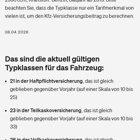
Berufshaftpflichtversicherung
beachten Sie, dass die Typklasse nur ein Tarifmerkmal von
Rechts­schutz­ver­si­che­rung
vielen ist, um den Kfz-Versicherungsbeitrag zu berechnen.
Photovoltaik
Private Krankenversicherung
Zur Übersicht
Fahrradversicherung
Wärmepumpen versichern
08.04.2026
Zahnzusatzversicherung
Unfallversicherung
Tools
Glasversicherung
Dread-Disease-Versicherung
Das sind die aktuell gültigen
Kinderunfall­ver­si­che­rung
Rentenrechner: Wie viel Geld bekomme ich im Alter?
Vermieterrrechtsschutz
Typklassen für das Fahrzeug:
Tierkrankenversicherung
Kinderinvalidität
21 in der Haftpflichtversicherung
,
das ist gleich
Wer versichert was: Jetzt Versicherer finden
Mietkautionsversicherung
Zur Übersicht
geblieben gegenüber Vorjahr (auf einer Skala von 10 bis
Reiseversicherung
25)
Sie haben Fragen?
Restkreditversicherung
Tools
Hundehalter-Haftpflicht
23 in der Teilkaskoversicherung
,
das ist gleich
Zur Übersicht
geblieben gegenüber Vorjahr (auf einer Skala von 10 bis
Pferdehalter-Haftpflicht
Wer versichert was: Jetzt Versicherer finden
33)
Tools
26 in der Vollkaskoversicherung
Handyversicherung
,
das ist gleich