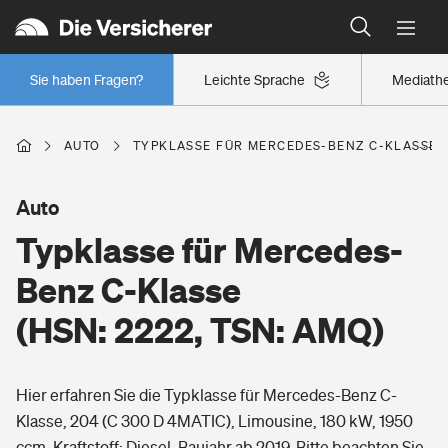
Typklassen: So ist Ihr Auto eingestuft
Wer versichert was: Jetzt Versicherer finden
Regionalklassen: So ist Ihre Region eingestuft
Sie haben Fragen?
Leichte Sprache
Mediath
Wer versichert was: Jetzt Versicherer finden
AUTO
TYPKLASSE FÜR MERCEDES-BENZ C-KLASSE (H
Beruf
Auto
Typklasse für Mercedes-
Berufsunfähigkeitsversicherung
Wohnen
Benz C-Klasse
Erwerbsunfähigkeitsversicherung
(HSN: 2222, TSN: AMQ)
Wohngebäudeversicherung
Freizeit
Grundfähigkeitsversicherung
Hier erfahren Sie die Typklasse für Mercedes-Benz C-
Hausratversicherung
Arbeitsrechtsschutz
Klasse, 204 (C 300 D 4MATIC), Limousine, 180 kW, 1950
Pri­vate Haft­pflicht­
Gesundheit
ccm, Kraftstoff: Diesel, Baujahr ab 2019. Bitte beachten Sie,
Elementarversicherung