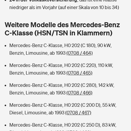
Sie haben Fragen?
niedriger als im Vorjahr (auf einer Skala von 10 bis 34)
Hochwasser-Check: Wie gefährdet ist Ihr Haus?
Private Cyberversicherung
Rentenrechner: Wie viel Geld bekomme ich im Alter?
Weitere Modelle des Mercedes-Benz
Wer versichert was: Jetzt Versicherer finden
Musikinstrumentenversicherung
C-Klasse (HSN/TSN in Klammern)
Sie haben Fragen?
Zur Übersicht
Mercedes-Benz C-Klasse, H0 202 (C 180), 90 kW,
Benzin, Limousine, ab 1993
(0708 / 464)
Tools
Mercedes-Benz C-Klasse, H0 202 (C 220), 110 kW,
Benzin, Limousine, ab 1993
(0708 / 465)
Kinderunfall-Check: Mehr Sicherheit für deine Kids
Mercedes-Benz C-Klasse, H0 202 (C 280), 142 kW,
Benzin, Limousine, ab 1993
(0708 / 466)
Typklassen: So ist Ihr Auto eingestuft
Mercedes-Benz C-Klasse, H0 202 (C 200 D), 55 kW,
Diesel, Limousine, ab 1993
(0708 / 467)
Sie haben Fragen?
Mercedes-Benz C-Klasse, H0 202 (C 250 D), 83 kW,