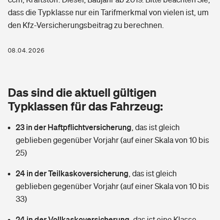
Berufshaftpflichtversicherung
dass die Typklasse nur ein Tarifmerkmal von vielen ist, um
Rechts­schutz­ver­si­che­rung
den Kfz-Versicherungsbeitrag zu berechnen.
Photovoltaik
Private Krankenversicherung
Zur Übersicht
Fahrradversicherung
Wärmepumpen versichern
08.04.2026
Zahnzusatzversicherung
Unfallversicherung
Tools
Glasversicherung
Dread-Disease-Versicherung
Das sind die aktuell gültigen
Kinderunfall­ver­si­che­rung
Rentenrechner: Wie viel Geld bekomme ich im Alter?
Vermieterrrechtsschutz
Typklassen für das Fahrzeug:
Tierkrankenversicherung
Kinderinvalidität
23 in der Haftpflichtversicherung
,
das ist gleich
Wer versichert was: Jetzt Versicherer finden
Mietkautionsversicherung
Zur Übersicht
geblieben gegenüber Vorjahr (auf einer Skala von 10 bis
Reiseversicherung
25)
Sie haben Fragen?
Restkreditversicherung
Tools
Hundehalter-Haftpflicht
24 in der Teilkaskoversicherung
,
das ist gleich
Zur Übersicht
geblieben gegenüber Vorjahr (auf einer Skala von 10 bis
Pferdehalter-Haftpflicht
Wer versichert was: Jetzt Versicherer finden
33)
Tools
24 in der Vollkaskoversicherung
Handyversicherung
,
das ist eine Klasse