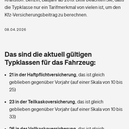
Berufshaftpflichtversicherung
die Typklasse nur ein Tarifmerkmal von vielen ist, um den
Rechts­schutz­ver­si­che­rung
Kfz-Versicherungsbeitrag zu berechnen.
Photovoltaik
Private Krankenversicherung
Zur Übersicht
Fahrradversicherung
Wärmepumpen versichern
08.04.2026
Zahnzusatzversicherung
Unfallversicherung
Tools
Glasversicherung
Dread-Disease-Versicherung
Das sind die aktuell gültigen
Kinderunfall­ver­si­che­rung
Rentenrechner: Wie viel Geld bekomme ich im Alter?
Vermieterrrechtsschutz
Typklassen für das Fahrzeug:
Tierkrankenversicherung
Kinderinvalidität
21 in der Haftpflichtversicherung
,
das ist gleich
Wer versichert was: Jetzt Versicherer finden
Mietkautionsversicherung
Zur Übersicht
geblieben gegenüber Vorjahr (auf einer Skala von 10 bis
Reiseversicherung
25)
Sie haben Fragen?
Restkreditversicherung
Tools
Hundehalter-Haftpflicht
23 in der Teilkaskoversicherung
,
das ist gleich
Zur Übersicht
geblieben gegenüber Vorjahr (auf einer Skala von 10 bis
Pferdehalter-Haftpflicht
Wer versichert was: Jetzt Versicherer finden
33)
Tools
26 in der Vollkaskoversicherung
Handyversicherung
,
das ist gleich