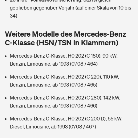
Sie haben Fragen?
geblieben gegenüber Vorjahr (auf einer Skala von 10 bis
Hochwasser-Check: Wie gefährdet ist Ihr Haus?
Private Cyberversicherung
34)
Rentenrechner: Wie viel Geld bekomme ich im Alter?
Wer versichert was: Jetzt Versicherer finden
Musikinstrumentenversicherung
Weitere Modelle des Mercedes-Benz
C-Klasse (HSN/TSN in Klammern)
Sie haben Fragen?
Zur Übersicht
Mercedes-Benz C-Klasse, H0 202 (C 180), 90 kW,
Benzin, Limousine, ab 1993
(0708 / 464)
Tools
Mercedes-Benz C-Klasse, H0 202 (C 220), 110 kW,
Benzin, Limousine, ab 1993
(0708 / 465)
Kinderunfall-Check: Mehr Sicherheit für deine Kids
Mercedes-Benz C-Klasse, H0 202 (C 280), 142 kW,
Typklassen: So ist Ihr Auto eingestuft
Benzin, Limousine, ab 1993
(0708 / 466)
Mercedes-Benz C-Klasse, H0 202 (C 200 D), 55 kW,
Sie haben Fragen?
Diesel, Limousine, ab 1993
(0708 / 467)