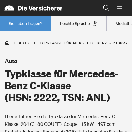
Typklassen: So ist Ihr Auto eingestuft
Wer versichert was: Jetzt Versicherer finden
Regionalklassen: So ist Ihre Region eingestuft
Sie haben Fragen?
Leichte Sprache
Mediath
Wer versichert was: Jetzt Versicherer finden
AUTO
TYPKLASSE FÜR MERCEDES-BENZ C-KLASSE (H
Beruf
Auto
Typklasse für Mercedes-
Berufsunfähigkeitsversicherung
Wohnen
Benz C-Klasse
Erwerbsunfähigkeitsversicherung
(HSN: 2222, TSN: ANL)
Wohngebäudeversicherung
Freizeit
Grundfähigkeitsversicherung
Hier erfahren Sie die Typklasse für Mercedes-Benz C-
Hausratversicherung
Arbeitsrechtsschutz
Klasse, 204 (C 180 COUPE), Coupe, 115 kW, 1497 ccm,
Pri­vate Haft­pflicht­
Gesundheit
Kraftstoff: Benzin, Baujahr ab 2019. Bitte beachten Sie, dass
Elementarversicherung