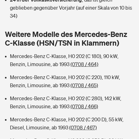
Sie haben Fragen?
geblieben gegenüber Vorjahr (auf einer Skala von 10 bis
Hochwasser-Check: Wie gefährdet ist Ihr Haus?
Private Cyberversicherung
34)
Rentenrechner: Wie viel Geld bekomme ich im Alter?
Wer versichert was: Jetzt Versicherer finden
Musikinstrumentenversicherung
Weitere Modelle des Mercedes-Benz
C-Klasse (HSN/TSN in Klammern)
Sie haben Fragen?
Zur Übersicht
Mercedes-Benz C-Klasse, H0 202 (C 180), 90 kW,
Benzin, Limousine, ab 1993
(0708 / 464)
Tools
Mercedes-Benz C-Klasse, H0 202 (C 220), 110 kW,
Benzin, Limousine, ab 1993
(0708 / 465)
Kinderunfall-Check: Mehr Sicherheit für deine Kids
Mercedes-Benz C-Klasse, H0 202 (C 280), 142 kW,
Typklassen: So ist Ihr Auto eingestuft
Benzin, Limousine, ab 1993
(0708 / 466)
Mercedes-Benz C-Klasse, H0 202 (C 200 D), 55 kW,
Sie haben Fragen?
Diesel, Limousine, ab 1993
(0708 / 467)