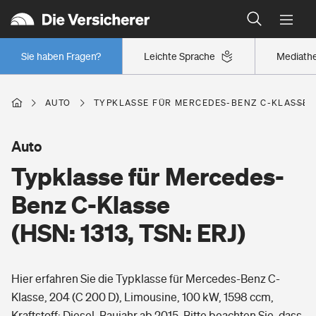
Typklassen: So ist Ihr Auto eingestuft
Wer versichert was: Jetzt Versicherer finden
Regionalklassen: So ist Ihre Region eingestuft
Sie haben Fragen?
Leichte Sprache
Mediath
Wer versichert was: Jetzt Versicherer finden
AUTO
TYPKLASSE FÜR MERCEDES-BENZ C-KLASSE (H
Beruf
Auto
Typklasse für Mercedes-
Berufsunfähigkeitsversicherung
Wohnen
Benz C-Klasse
Erwerbsunfähigkeitsversicherung
(HSN: 1313, TSN: ERJ)
Wohngebäudeversicherung
Freizeit
Grundfähigkeitsversicherung
Hier erfahren Sie die Typklasse für Mercedes-Benz C-
Hausratversicherung
Arbeitsrechtsschutz
Klasse, 204 (C 200 D), Limousine, 100 kW, 1598 ccm,
Pri­vate Haft­pflicht­
Gesundheit
Kraftstoff: Diesel, Baujahr ab 2015. Bitte beachten Sie, dass
Elementarversicherung