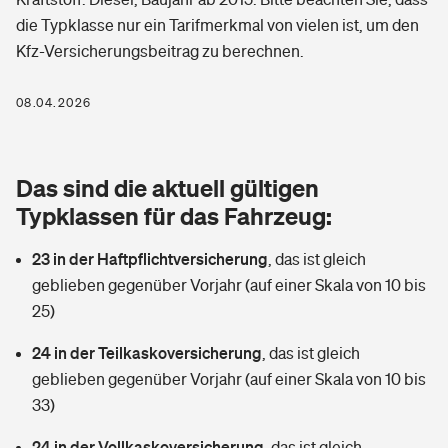
Berufshaftpflichtversicherung
die Typklasse nur ein Tarifmerkmal von vielen ist, um den
Rechts­schutz­ver­si­che­rung
Kfz-Versicherungsbeitrag zu berechnen.
Photovoltaik
Private Krankenversicherung
Zur Übersicht
Fahrradversicherung
Wärmepumpen versichern
08.04.2026
Zahnzusatzversicherung
Unfallversicherung
Tools
Glasversicherung
Dread-Disease-Versicherung
Das sind die aktuell gültigen
Kinderunfall­ver­si­che­rung
Rentenrechner: Wie viel Geld bekomme ich im Alter?
Vermieterrrechtsschutz
Typklassen für das Fahrzeug:
Tierkrankenversicherung
Kinderinvalidität
23 in der Haftpflichtversicherung
,
das ist gleich
Wer versichert was: Jetzt Versicherer finden
Mietkautionsversicherung
Zur Übersicht
geblieben gegenüber Vorjahr (auf einer Skala von 10 bis
Reiseversicherung
25)
Sie haben Fragen?
Restkreditversicherung
Tools
Hundehalter-Haftpflicht
24 in der Teilkaskoversicherung
,
das ist gleich
Zur Übersicht
geblieben gegenüber Vorjahr (auf einer Skala von 10 bis
Pferdehalter-Haftpflicht
Wer versichert was: Jetzt Versicherer finden
33)
Tools
24 in der Vollkaskoversicherung
Handyversicherung
,
das ist gleich