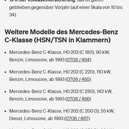
Sie haben Fragen?
geblieben gegenüber Vorjahr (auf einer Skala von 10 bis
Hochwasser-Check: Wie gefährdet ist Ihr Haus?
Private Cyberversicherung
34)
Rentenrechner: Wie viel Geld bekomme ich im Alter?
Wer versichert was: Jetzt Versicherer finden
Musikinstrumentenversicherung
Weitere Modelle des Mercedes-Benz
C-Klasse (HSN/TSN in Klammern)
Sie haben Fragen?
Zur Übersicht
Mercedes-Benz C-Klasse, H0 202 (C 180), 90 kW,
Benzin, Limousine, ab 1993
(0708 / 464)
Tools
Mercedes-Benz C-Klasse, H0 202 (C 220), 110 kW,
Benzin, Limousine, ab 1993
(0708 / 465)
Kinderunfall-Check: Mehr Sicherheit für deine Kids
Mercedes-Benz C-Klasse, H0 202 (C 280), 142 kW,
Typklassen: So ist Ihr Auto eingestuft
Benzin, Limousine, ab 1993
(0708 / 466)
Mercedes-Benz C-Klasse, H0 202 (C 200 D), 55 kW,
Sie haben Fragen?
Diesel, Limousine, ab 1993
(0708 / 467)