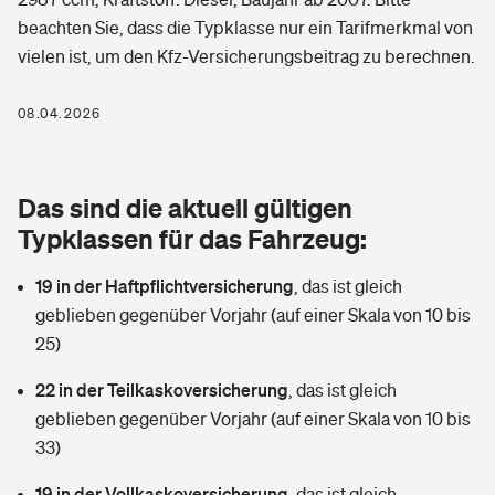
Berufshaftpflichtversicherung
beachten Sie, dass die Typklasse nur ein Tarifmerkmal von
Rechts­schutz­ver­si­che­rung
vielen ist, um den Kfz-Versicherungsbeitrag zu berechnen.
Photovoltaik
Private Krankenversicherung
Zur Übersicht
Fahrradversicherung
Wärmepumpen versichern
08.04.2026
Zahnzusatzversicherung
Unfallversicherung
Tools
Glasversicherung
Dread-Disease-Versicherung
Das sind die aktuell gültigen
Kinderunfall­ver­si­che­rung
Rentenrechner: Wie viel Geld bekomme ich im Alter?
Vermieterrrechtsschutz
Typklassen für das Fahrzeug:
Tierkrankenversicherung
Kinderinvalidität
19 in der Haftpflichtversicherung
,
das ist gleich
Wer versichert was: Jetzt Versicherer finden
Mietkautionsversicherung
Zur Übersicht
geblieben gegenüber Vorjahr (auf einer Skala von 10 bis
Reiseversicherung
25)
Sie haben Fragen?
Restkreditversicherung
Tools
Hundehalter-Haftpflicht
22 in der Teilkaskoversicherung
,
das ist gleich
Zur Übersicht
geblieben gegenüber Vorjahr (auf einer Skala von 10 bis
Pferdehalter-Haftpflicht
Wer versichert was: Jetzt Versicherer finden
33)
Tools
19 in der Vollkaskoversicherung
Handyversicherung
,
das ist gleich