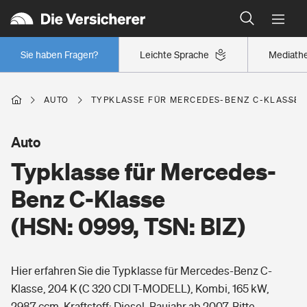
Typklassen: So ist Ihr Auto eingestuft
Wer versichert was: Jetzt Versicherer finden
Regionalklassen: So ist Ihre Region eingestuft
Sie haben Fragen?
Leichte Sprache
Mediath
Wer versichert was: Jetzt Versicherer finden
AUTO
TYPKLASSE FÜR MERCEDES-BENZ C-KLASSE (H
Beruf
Auto
Typklasse für Mercedes-
Berufsunfähigkeitsversicherung
Wohnen
Benz C-Klasse
Erwerbsunfähigkeitsversicherung
(HSN: 0999, TSN: BIZ)
Wohngebäudeversicherung
Freizeit
Grundfähigkeitsversicherung
Hier erfahren Sie die Typklasse für Mercedes-Benz C-
Hausratversicherung
Arbeitsrechtsschutz
Klasse, 204 K (C 320 CDI T-MODELL), Kombi, 165 kW,
Pri­vate Haft­pflicht­
Gesundheit
2987 ccm, Kraftstoff: Diesel, Baujahr ab 2007. Bitte
Elementarversicherung