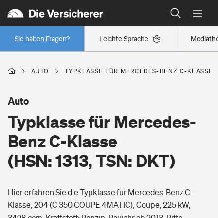
Typklassen: So ist Ihr Auto eingestuft
Wer versichert was: Jetzt Versicherer finden
Regionalklassen: So ist Ihre Region eingestuft
Sie haben Fragen?
Leichte Sprache
Mediath
Wer versichert was: Jetzt Versicherer finden
AUTO
TYPKLASSE FÜR MERCEDES-BENZ C-KLASSE (H
Beruf
Auto
Typklasse für Mercedes-
Berufsunfähigkeitsversicherung
Wohnen
Benz C-Klasse
Erwerbsunfähigkeitsversicherung
(HSN: 1313, TSN: DKT)
Wohngebäudeversicherung
Freizeit
Grundfähigkeitsversicherung
Hier erfahren Sie die Typklasse für Mercedes-Benz C-
Hausratversicherung
Arbeitsrechtsschutz
Klasse, 204 (C 350 COUPE 4MATIC), Coupe, 225 kW,
Pri­vate Haft­pflicht­
Gesundheit
3498 ccm, Kraftstoff: Benzin, Baujahr ab 2013. Bitte
Elementarversicherung