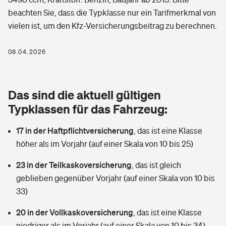
Berufshaftpflichtversicherung
beachten Sie, dass die Typklasse nur ein Tarifmerkmal von
Rechts­schutz­ver­si­che­rung
vielen ist, um den Kfz-Versicherungsbeitrag zu berechnen.
Photovoltaik
Private Krankenversicherung
Zur Übersicht
Fahrradversicherung
Wärmepumpen versichern
08.04.2026
Zahnzusatzversicherung
Unfallversicherung
Tools
Glasversicherung
Dread-Disease-Versicherung
Das sind die aktuell gültigen
Kinderunfall­ver­si­che­rung
Rentenrechner: Wie viel Geld bekomme ich im Alter?
Vermieterrrechtsschutz
Typklassen für das Fahrzeug:
Tierkrankenversicherung
Kinderinvalidität
17 in der Haftpflichtversicherung
,
das ist eine Klasse
Wer versichert was: Jetzt Versicherer finden
Mietkautionsversicherung
Zur Übersicht
höher als im Vorjahr (auf einer Skala von 10 bis 25)
Reiseversicherung
Sie haben Fragen?
Restkreditversicherung
23 in der Teilkaskoversicherung
,
das ist gleich
Tools
Hundehalter-Haftpflicht
geblieben gegenüber Vorjahr (auf einer Skala von 10 bis
Zur Übersicht
33)
Pferdehalter-Haftpflicht
Wer versichert was: Jetzt Versicherer finden
20 in der Vollkaskoversicherung
,
das ist eine Klasse
Tools
Handyversicherung
niedriger als im Vorjahr (auf einer Skala von 10 bis 34)