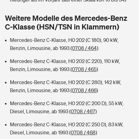
Sie haben Fragen?
Hochwasser-Check: Wie gefährdet ist Ihr Haus?
Private Cyberversicherung
Weitere Modelle des Mercedes-Benz
Rentenrechner: Wie viel Geld bekomme ich im Alter?
C-Klasse (HSN/TSN in Klammern)
Wer versichert was: Jetzt Versicherer finden
Musikinstrumentenversicherung
Mercedes-Benz C-Klasse, H0 202 (C 180), 90 kW,
Sie haben Fragen?
Zur Übersicht
Benzin, Limousine, ab 1993
(0708 / 464)
Mercedes-Benz C-Klasse, H0 202 (C 220), 110 kW,
Tools
Benzin, Limousine, ab 1993
(0708 / 465)
Mercedes-Benz C-Klasse, H0 202 (C 280), 142 kW,
Kinderunfall-Check: Mehr Sicherheit für deine Kids
Benzin, Limousine, ab 1993
(0708 / 466)
Mercedes-Benz C-Klasse, H0 202 (C 200 D), 55 kW,
Typklassen: So ist Ihr Auto eingestuft
Diesel, Limousine, ab 1993
(0708 / 467)
Sie haben Fragen?
Mercedes-Benz C-Klasse, H0 202 (C 250 D), 83 kW,
Diesel, Limousine, ab 1993
(0708 / 468)