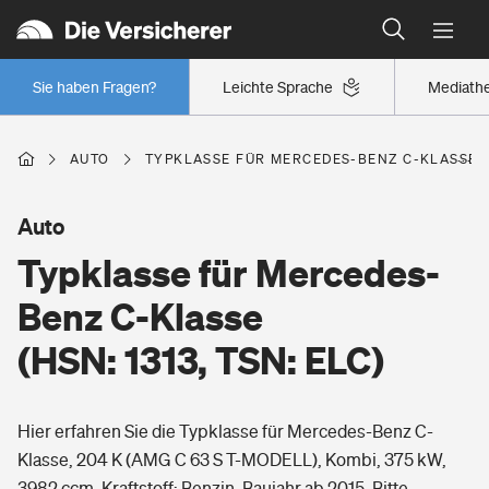
Typklassen: So ist Ihr Auto eingestuft
Wer versichert was: Jetzt Versicherer finden
Regionalklassen: So ist Ihre Region eingestuft
Sie haben Fragen?
Leichte Sprache
Mediath
Wer versichert was: Jetzt Versicherer finden
AUTO
TYPKLASSE FÜR MERCEDES-BENZ C-KLASSE (H
Beruf
Auto
Typklasse für Mercedes-
Berufsunfähigkeitsversicherung
Wohnen
Benz C-Klasse
Erwerbsunfähigkeitsversicherung
(HSN: 1313, TSN: ELC)
Wohngebäudeversicherung
Freizeit
Grundfähigkeitsversicherung
Hier erfahren Sie die Typklasse für Mercedes-Benz C-
Hausratversicherung
Arbeitsrechtsschutz
Klasse, 204 K (AMG C 63 S T-MODELL), Kombi, 375 kW,
Pri­vate Haft­pflicht­
Gesundheit
3982 ccm, Kraftstoff: Benzin, Baujahr ab 2015. Bitte
Elementarversicherung