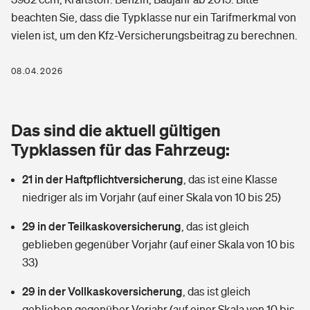
Berufshaftpflichtversicherung
beachten Sie, dass die Typklasse nur ein Tarifmerkmal von
Rechts­schutz­ver­si­che­rung
vielen ist, um den Kfz-Versicherungsbeitrag zu berechnen.
Photovoltaik
Private Krankenversicherung
Zur Übersicht
Fahrradversicherung
Wärmepumpen versichern
08.04.2026
Zahnzusatzversicherung
Unfallversicherung
Tools
Glasversicherung
Dread-Disease-Versicherung
Das sind die aktuell gültigen
Kinderunfall­ver­si­che­rung
Rentenrechner: Wie viel Geld bekomme ich im Alter?
Vermieterrrechtsschutz
Typklassen für das Fahrzeug:
Tierkrankenversicherung
Kinderinvalidität
21 in der Haftpflichtversicherung
,
das ist eine Klasse
Wer versichert was: Jetzt Versicherer finden
Mietkautionsversicherung
Zur Übersicht
niedriger als im Vorjahr (auf einer Skala von 10 bis 25)
Reiseversicherung
Sie haben Fragen?
Restkreditversicherung
29 in der Teilkaskoversicherung
,
das ist gleich
Tools
Hundehalter-Haftpflicht
geblieben gegenüber Vorjahr (auf einer Skala von 10 bis
Zur Übersicht
33)
Pferdehalter-Haftpflicht
Wer versichert was: Jetzt Versicherer finden
29 in der Vollkaskoversicherung
,
das ist gleich
Tools
Handyversicherung
geblieben gegenüber Vorjahr (auf einer Skala von 10 bis