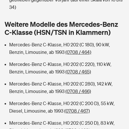
Sie haben Fragen?
34)
Hochwasser-Check: Wie gefährdet ist Ihr Haus?
Private Cyberversicherung
Rentenrechner: Wie viel Geld bekomme ich im Alter?
Weitere Modelle des Mercedes-Benz
Wer versichert was: Jetzt Versicherer finden
Musikinstrumentenversicherung
C-Klasse (HSN/TSN in Klammern)
Sie haben Fragen?
Zur Übersicht
Mercedes-Benz C-Klasse, H0 202 (C 180), 90 kW,
Benzin, Limousine, ab 1993
(0708 / 464)
Tools
Mercedes-Benz C-Klasse, H0 202 (C 220), 110 kW,
Benzin, Limousine, ab 1993
(0708 / 465)
Kinderunfall-Check: Mehr Sicherheit für deine Kids
Mercedes-Benz C-Klasse, H0 202 (C 280), 142 kW,
Benzin, Limousine, ab 1993
(0708 / 466)
Typklassen: So ist Ihr Auto eingestuft
Mercedes-Benz C-Klasse, H0 202 (C 200 D), 55 kW,
Diesel, Limousine, ab 1993
(0708 / 467)
Sie haben Fragen?
Mercedes-Benz C-Klasse, H0 202 (C 250 D), 83 kW,