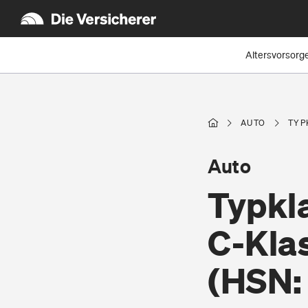
Altersvorsorg
AUTO
TYP
Auto
Typkl
C-Kla
(HSN: