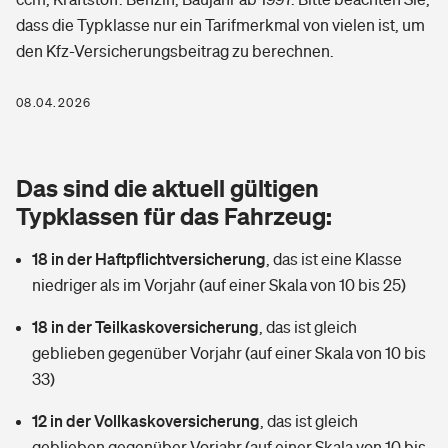
Berufshaftpflichtversicherung
dass die Typklasse nur ein Tarifmerkmal von vielen ist, um
Rechts­schutz­ver­si­che­rung
den Kfz-Versicherungsbeitrag zu berechnen.
Photovoltaik
Private Krankenversicherung
Zur Übersicht
Fahrradversicherung
Wärmepumpen versichern
08.04.2026
Zahnzusatzversicherung
Unfallversicherung
Tools
Glasversicherung
Dread-Disease-Versicherung
Das sind die aktuell gültigen
Kinderunfall­ver­si­che­rung
Rentenrechner: Wie viel Geld bekomme ich im Alter?
Vermieterrrechtsschutz
Typklassen für das Fahrzeug:
Tierkrankenversicherung
Kinderinvalidität
18 in der Haftpflichtversicherung
,
das ist eine Klasse
Wer versichert was: Jetzt Versicherer finden
Mietkautionsversicherung
Zur Übersicht
niedriger als im Vorjahr (auf einer Skala von 10 bis 25)
Reiseversicherung
Sie haben Fragen?
Restkreditversicherung
18 in der Teilkaskoversicherung
,
das ist gleich
Tools
Hundehalter-Haftpflicht
geblieben gegenüber Vorjahr (auf einer Skala von 10 bis
Zur Übersicht
33)
Pferdehalter-Haftpflicht
Wer versichert was: Jetzt Versicherer finden
12 in der Vollkaskoversicherung
,
das ist gleich
Tools
Handyversicherung
geblieben gegenüber Vorjahr (auf einer Skala von 10 bis