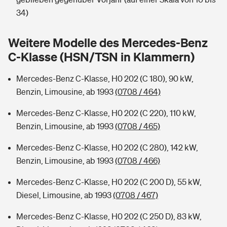
Sie haben Fragen?
34)
Hochwasser-Check: Wie gefährdet ist Ihr Haus?
Private Cyberversicherung
Rentenrechner: Wie viel Geld bekomme ich im Alter?
Weitere Modelle des Mercedes-Benz
Wer versichert was: Jetzt Versicherer finden
Musikinstrumentenversicherung
C-Klasse (HSN/TSN in Klammern)
Sie haben Fragen?
Zur Übersicht
Mercedes-Benz C-Klasse, H0 202 (C 180), 90 kW,
Benzin, Limousine, ab 1993
(0708 / 464)
Tools
Mercedes-Benz C-Klasse, H0 202 (C 220), 110 kW,
Benzin, Limousine, ab 1993
(0708 / 465)
Kinderunfall-Check: Mehr Sicherheit für deine Kids
Mercedes-Benz C-Klasse, H0 202 (C 280), 142 kW,
Benzin, Limousine, ab 1993
(0708 / 466)
Typklassen: So ist Ihr Auto eingestuft
Mercedes-Benz C-Klasse, H0 202 (C 200 D), 55 kW,
Diesel, Limousine, ab 1993
(0708 / 467)
Sie haben Fragen?
Mercedes-Benz C-Klasse, H0 202 (C 250 D), 83 kW,