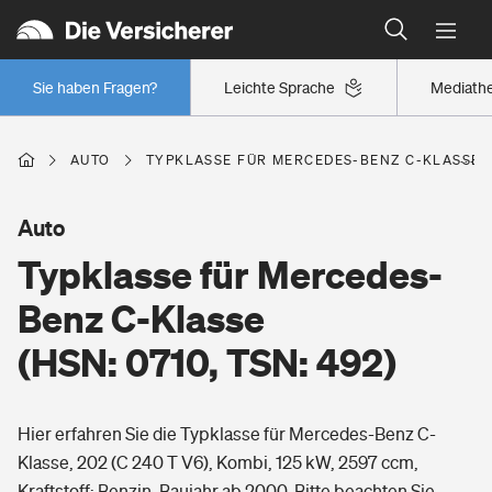
Typklassen: So ist Ihr Auto eingestuft
Wer versichert was: Jetzt Versicherer finden
Regionalklassen: So ist Ihre Region eingestuft
Sie haben Fragen?
Leichte Sprache
Mediath
Wer versichert was: Jetzt Versicherer finden
AUTO
TYPKLASSE FÜR MERCEDES-BENZ C-KLASSE (H
Beruf
Auto
Typklasse für Mercedes-
Berufsunfähigkeitsversicherung
Wohnen
Benz C-Klasse
Erwerbsunfähigkeitsversicherung
(HSN: 0710, TSN: 492)
Wohngebäudeversicherung
Freizeit
Grundfähigkeitsversicherung
Hier erfahren Sie die Typklasse für Mercedes-Benz C-
Hausratversicherung
Arbeitsrechtsschutz
Klasse, 202 (C 240 T V6), Kombi, 125 kW, 2597 ccm,
Pri­vate Haft­pflicht­
Gesundheit
Kraftstoff: Benzin, Baujahr ab 2000. Bitte beachten Sie,
Elementarversicherung