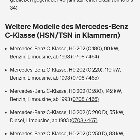
Sie haben Fragen?
34)
Hochwasser-Check: Wie gefährdet ist Ihr Haus?
Private Cyberversicherung
Rentenrechner: Wie viel Geld bekomme ich im Alter?
Weitere Modelle des Mercedes-Benz
Wer versichert was: Jetzt Versicherer finden
Musikinstrumentenversicherung
C-Klasse (HSN/TSN in Klammern)
Sie haben Fragen?
Zur Übersicht
Mercedes-Benz C-Klasse, H0 202 (C 180), 90 kW,
Benzin, Limousine, ab 1993
(0708 / 464)
Tools
Mercedes-Benz C-Klasse, H0 202 (C 220), 110 kW,
Benzin, Limousine, ab 1993
(0708 / 465)
Kinderunfall-Check: Mehr Sicherheit für deine Kids
Mercedes-Benz C-Klasse, H0 202 (C 280), 142 kW,
Benzin, Limousine, ab 1993
(0708 / 466)
Typklassen: So ist Ihr Auto eingestuft
Mercedes-Benz C-Klasse, H0 202 (C 200 D), 55 kW,
Diesel, Limousine, ab 1993
(0708 / 467)
Sie haben Fragen?
Mercedes-Benz C-Klasse, H0 202 (C 250 D), 83 kW,