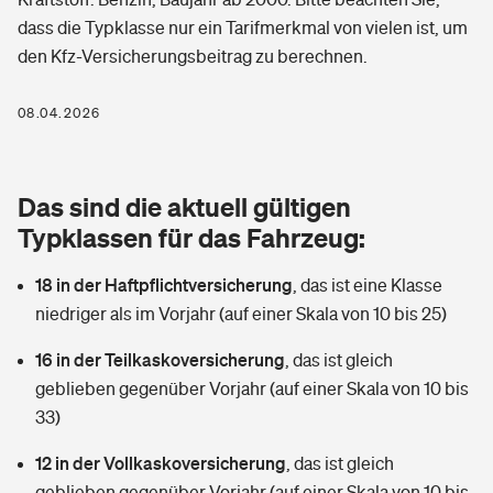
Berufshaftpflichtversicherung
dass die Typklasse nur ein Tarifmerkmal von vielen ist, um
Rechts­schutz­ver­si­che­rung
den Kfz-Versicherungsbeitrag zu berechnen.
Photovoltaik
Private Krankenversicherung
Zur Übersicht
Fahrradversicherung
Wärmepumpen versichern
08.04.2026
Zahnzusatzversicherung
Unfallversicherung
Tools
Glasversicherung
Dread-Disease-Versicherung
Das sind die aktuell gültigen
Kinderunfall­ver­si­che­rung
Rentenrechner: Wie viel Geld bekomme ich im Alter?
Vermieterrrechtsschutz
Typklassen für das Fahrzeug:
Tierkrankenversicherung
Kinderinvalidität
18 in der Haftpflichtversicherung
,
das ist eine Klasse
Wer versichert was: Jetzt Versicherer finden
Mietkautionsversicherung
Zur Übersicht
niedriger als im Vorjahr (auf einer Skala von 10 bis 25)
Reiseversicherung
Sie haben Fragen?
Restkreditversicherung
16 in der Teilkaskoversicherung
,
das ist gleich
Tools
Hundehalter-Haftpflicht
geblieben gegenüber Vorjahr (auf einer Skala von 10 bis
Zur Übersicht
33)
Pferdehalter-Haftpflicht
Wer versichert was: Jetzt Versicherer finden
12 in der Vollkaskoversicherung
,
das ist gleich
Tools
Handyversicherung
geblieben gegenüber Vorjahr (auf einer Skala von 10 bis