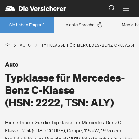
Typklassen: So ist Ihr Auto eingestuft
Wer versichert was: Jetzt Versicherer finden
Regionalklassen: So ist Ihre Region eingestuft
Sie haben Fragen?
Leichte Sprache
Mediath
Wer versichert was: Jetzt Versicherer finden
AUTO
TYPKLASSE FÜR MERCEDES-BENZ C-KLASSE (H
Beruf
Auto
Typklasse für Mercedes-
Berufsunfähigkeitsversicherung
Wohnen
Benz C-Klasse
Erwerbsunfähigkeitsversicherung
(HSN: 2222, TSN: ALY)
Wohngebäudeversicherung
Freizeit
Grundfähigkeitsversicherung
Hier erfahren Sie die Typklasse für Mercedes-Benz C-
Hausratversicherung
Arbeitsrechtsschutz
Klasse, 204 (C 180 COUPE), Coupe, 115 kW, 1595 ccm,
Pri­vate Haft­pflicht­
Gesundheit
Kraftstoff: Benzin, Baujahr ab 2019. Bitte beachten Sie, dass
Elementarversicherung