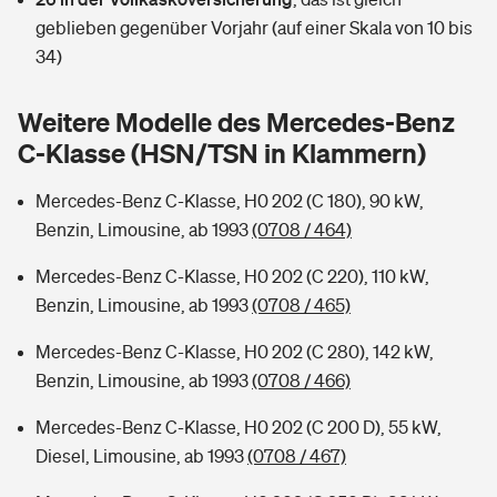
Sie haben Fragen?
geblieben gegenüber Vorjahr (auf einer Skala von 10 bis
Hochwasser-Check: Wie gefährdet ist Ihr Haus?
Private Cyberversicherung
34)
Rentenrechner: Wie viel Geld bekomme ich im Alter?
Wer versichert was: Jetzt Versicherer finden
Musikinstrumentenversicherung
Weitere Modelle des Mercedes-Benz
C-Klasse (HSN/TSN in Klammern)
Sie haben Fragen?
Zur Übersicht
Mercedes-Benz C-Klasse, H0 202 (C 180), 90 kW,
Benzin, Limousine, ab 1993
(0708 / 464)
Tools
Mercedes-Benz C-Klasse, H0 202 (C 220), 110 kW,
Benzin, Limousine, ab 1993
(0708 / 465)
Kinderunfall-Check: Mehr Sicherheit für deine Kids
Mercedes-Benz C-Klasse, H0 202 (C 280), 142 kW,
Typklassen: So ist Ihr Auto eingestuft
Benzin, Limousine, ab 1993
(0708 / 466)
Mercedes-Benz C-Klasse, H0 202 (C 200 D), 55 kW,
Sie haben Fragen?
Diesel, Limousine, ab 1993
(0708 / 467)