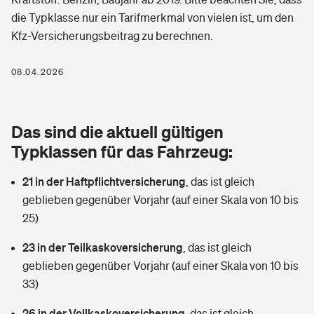
Berufshaftpflichtversicherung
die Typklasse nur ein Tarifmerkmal von vielen ist, um den
Rechts­schutz­ver­si­che­rung
Kfz-Versicherungsbeitrag zu berechnen.
Photovoltaik
Private Krankenversicherung
Zur Übersicht
Fahrradversicherung
Wärmepumpen versichern
08.04.2026
Zahnzusatzversicherung
Unfallversicherung
Tools
Glasversicherung
Dread-Disease-Versicherung
Das sind die aktuell gültigen
Kinderunfall­ver­si­che­rung
Rentenrechner: Wie viel Geld bekomme ich im Alter?
Vermieterrrechtsschutz
Typklassen für das Fahrzeug:
Tierkrankenversicherung
Kinderinvalidität
21 in der Haftpflichtversicherung
,
das ist gleich
Wer versichert was: Jetzt Versicherer finden
Mietkautionsversicherung
Zur Übersicht
geblieben gegenüber Vorjahr (auf einer Skala von 10 bis
Reiseversicherung
25)
Sie haben Fragen?
Restkreditversicherung
Tools
Hundehalter-Haftpflicht
23 in der Teilkaskoversicherung
,
das ist gleich
Zur Übersicht
geblieben gegenüber Vorjahr (auf einer Skala von 10 bis
Pferdehalter-Haftpflicht
Wer versichert was: Jetzt Versicherer finden
33)
Tools
26 in der Vollkaskoversicherung
Handyversicherung
,
das ist gleich