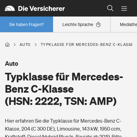
Typklassen: So ist Ihr Auto eingestuft
Wer versichert was: Jetzt Versicherer finden
Regionalklassen: So ist Ihre Region eingestuft
Sie haben Fragen?
Leichte Sprache
Mediath
Wer versichert was: Jetzt Versicherer finden
AUTO
TYPKLASSE FÜR MERCEDES-BENZ C-KLASSE (H
Beruf
Auto
Typklasse für Mercedes-
Berufsunfähigkeitsversicherung
Wohnen
Benz C-Klasse
Erwerbsunfähigkeitsversicherung
(HSN: 2222, TSN: AMP)
Wohngebäudeversicherung
Freizeit
Grundfähigkeitsversicherung
Hier erfahren Sie die Typklasse für Mercedes-Benz C-
Hausratversicherung
Arbeitsrechtsschutz
Klasse, 204 (C 300 DE), Limousine, 143 kW, 1950 ccm,
Pri­vate Haft­pflicht­
Gesundheit
Kraftstoff: Diesel/Hybrid Plug In, Baujahr ab 2019. Bitte
Elementarversicherung