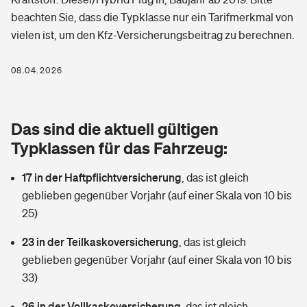
Berufshaftpflichtversicherung
beachten Sie, dass die Typklasse nur ein Tarifmerkmal von
Rechts­schutz­ver­si­che­rung
vielen ist, um den Kfz-Versicherungsbeitrag zu berechnen.
Photovoltaik
Private Krankenversicherung
Zur Übersicht
Fahrradversicherung
Wärmepumpen versichern
08.04.2026
Zahnzusatzversicherung
Unfallversicherung
Tools
Glasversicherung
Dread-Disease-Versicherung
Das sind die aktuell gültigen
Kinderunfall­ver­si­che­rung
Rentenrechner: Wie viel Geld bekomme ich im Alter?
Vermieterrrechtsschutz
Typklassen für das Fahrzeug:
Tierkrankenversicherung
Kinderinvalidität
17 in der Haftpflichtversicherung
,
das ist gleich
Wer versichert was: Jetzt Versicherer finden
Mietkautionsversicherung
Zur Übersicht
geblieben gegenüber Vorjahr (auf einer Skala von 10 bis
Reiseversicherung
25)
Sie haben Fragen?
Restkreditversicherung
Tools
Hundehalter-Haftpflicht
23 in der Teilkaskoversicherung
,
das ist gleich
Zur Übersicht
geblieben gegenüber Vorjahr (auf einer Skala von 10 bis
Pferdehalter-Haftpflicht
Wer versichert was: Jetzt Versicherer finden
33)
Tools
26 in der Vollkaskoversicherung
Handyversicherung
,
das ist gleich