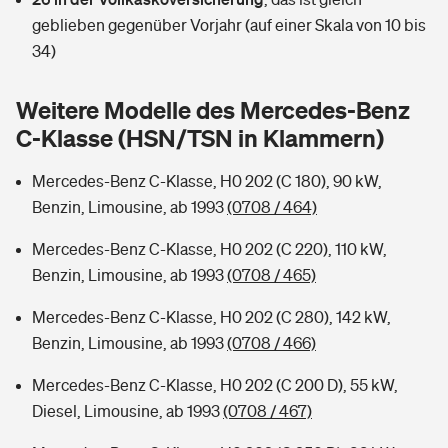
Sie haben Fragen?
geblieben gegenüber Vorjahr (auf einer Skala von 10 bis
Hochwasser-Check: Wie gefährdet ist Ihr Haus?
Private Cyberversicherung
34)
Rentenrechner: Wie viel Geld bekomme ich im Alter?
Wer versichert was: Jetzt Versicherer finden
Musikinstrumentenversicherung
Weitere Modelle des Mercedes-Benz
C-Klasse (HSN/TSN in Klammern)
Sie haben Fragen?
Zur Übersicht
Mercedes-Benz C-Klasse, H0 202 (C 180), 90 kW,
Benzin, Limousine, ab 1993
(0708 / 464)
Tools
Mercedes-Benz C-Klasse, H0 202 (C 220), 110 kW,
Benzin, Limousine, ab 1993
(0708 / 465)
Kinderunfall-Check: Mehr Sicherheit für deine Kids
Mercedes-Benz C-Klasse, H0 202 (C 280), 142 kW,
Typklassen: So ist Ihr Auto eingestuft
Benzin, Limousine, ab 1993
(0708 / 466)
Mercedes-Benz C-Klasse, H0 202 (C 200 D), 55 kW,
Sie haben Fragen?
Diesel, Limousine, ab 1993
(0708 / 467)