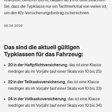
Berufshaftpflichtversicherung
Sie, dass die Typklasse nur ein Tarifmerkmal von vielen ist,
Rechts­schutz­ver­si­che­rung
um den Kfz-Versicherungsbeitrag zu berechnen.
Photovoltaik
Private Krankenversicherung
Zur Übersicht
Fahrradversicherung
Wärmepumpen versichern
08.04.2026
Zahnzusatzversicherung
Unfallversicherung
Tools
Glasversicherung
Dread-Disease-Versicherung
Das sind die aktuell gültigen
Kinderunfall­ver­si­che­rung
Rentenrechner: Wie viel Geld bekomme ich im Alter?
Vermieterrrechtsschutz
Typklassen für das Fahrzeug:
Tierkrankenversicherung
Kinderinvalidität
20 in der Haftpflichtversicherung
,
das ist eine Klasse
Wer versichert was: Jetzt Versicherer finden
Mietkautionsversicherung
Zur Übersicht
niedriger als im Vorjahr (auf einer Skala von 10 bis 25)
Reiseversicherung
Sie haben Fragen?
Restkreditversicherung
22 in der Teilkaskoversicherung
,
das ist eine Klasse
Tools
Hundehalter-Haftpflicht
niedriger als im Vorjahr (auf einer Skala von 10 bis 33)
Zur Übersicht
24 in der Vollkaskoversicherung
Pferdehalter-Haftpflicht
,
das ist eine Klasse
Wer versichert was: Jetzt Versicherer finden
niedriger als im Vorjahr (auf einer Skala von 10 bis 34)
Tools
Handyversicherung