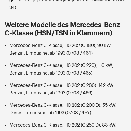
Sie haben Fragen?
34)
Hochwasser-Check: Wie gefährdet ist Ihr Haus?
Private Cyberversicherung
Rentenrechner: Wie viel Geld bekomme ich im Alter?
Weitere Modelle des Mercedes-Benz
Wer versichert was: Jetzt Versicherer finden
Musikinstrumentenversicherung
C-Klasse (HSN/TSN in Klammern)
Sie haben Fragen?
Zur Übersicht
Mercedes-Benz C-Klasse, H0 202 (C 180), 90 kW,
Benzin, Limousine, ab 1993
(0708 / 464)
Tools
Mercedes-Benz C-Klasse, H0 202 (C 220), 110 kW,
Benzin, Limousine, ab 1993
(0708 / 465)
Kinderunfall-Check: Mehr Sicherheit für deine Kids
Mercedes-Benz C-Klasse, H0 202 (C 280), 142 kW,
Benzin, Limousine, ab 1993
(0708 / 466)
Typklassen: So ist Ihr Auto eingestuft
Mercedes-Benz C-Klasse, H0 202 (C 200 D), 55 kW,
Diesel, Limousine, ab 1993
(0708 / 467)
Sie haben Fragen?
Mercedes-Benz C-Klasse, H0 202 (C 250 D), 83 kW,