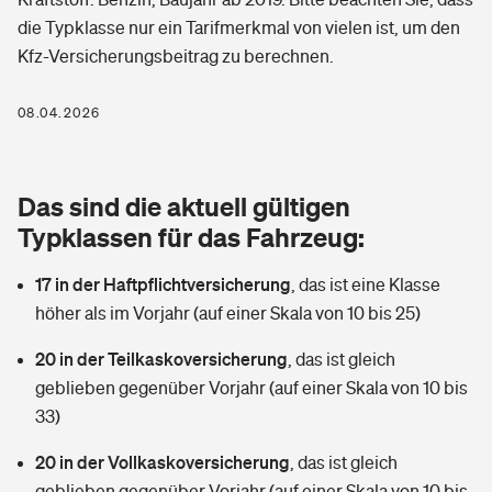
Berufshaftpflichtversicherung
die Typklasse nur ein Tarifmerkmal von vielen ist, um den
Rechts­schutz­ver­si­che­rung
Kfz-Versicherungsbeitrag zu berechnen.
Photovoltaik
Private Krankenversicherung
Zur Übersicht
Fahrradversicherung
Wärmepumpen versichern
08.04.2026
Zahnzusatzversicherung
Unfallversicherung
Tools
Glasversicherung
Dread-Disease-Versicherung
Das sind die aktuell gültigen
Kinderunfall­ver­si­che­rung
Rentenrechner: Wie viel Geld bekomme ich im Alter?
Vermieterrrechtsschutz
Typklassen für das Fahrzeug:
Tierkrankenversicherung
Kinderinvalidität
17 in der Haftpflichtversicherung
,
das ist eine Klasse
Wer versichert was: Jetzt Versicherer finden
Mietkautionsversicherung
Zur Übersicht
höher als im Vorjahr (auf einer Skala von 10 bis 25)
Reiseversicherung
Sie haben Fragen?
Restkreditversicherung
20 in der Teilkaskoversicherung
,
das ist gleich
Tools
Hundehalter-Haftpflicht
geblieben gegenüber Vorjahr (auf einer Skala von 10 bis
Zur Übersicht
33)
Pferdehalter-Haftpflicht
Wer versichert was: Jetzt Versicherer finden
20 in der Vollkaskoversicherung
,
das ist gleich
Tools
Handyversicherung
geblieben gegenüber Vorjahr (auf einer Skala von 10 bis