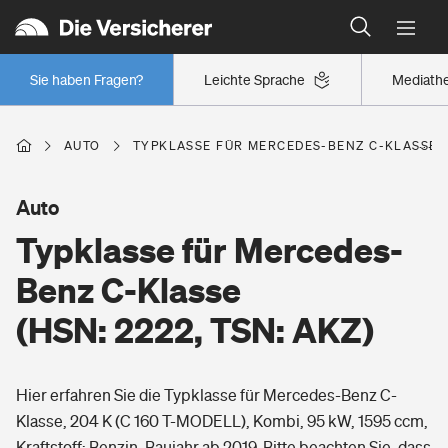
Typklassen: So ist Ihr Auto eingestuft
Wer versichert was: Jetzt Versicherer finden
Regionalklassen: So ist Ihre Region eingestuft
Sie haben Fragen?
Leichte Sprache
Mediath
Wer versichert was: Jetzt Versicherer finden
AUTO
TYPKLASSE FÜR MERCEDES-BENZ C-KLASSE (H
Beruf
Auto
Typklasse für Mercedes-
Berufsunfähigkeitsversicherung
Wohnen
Benz C-Klasse
Erwerbsunfähigkeitsversicherung
(HSN: 2222, TSN: AKZ)
Wohngebäudeversicherung
Freizeit
Grundfähigkeitsversicherung
Hier erfahren Sie die Typklasse für Mercedes-Benz C-
Hausratversicherung
Arbeitsrechtsschutz
Klasse, 204 K (C 160 T-MODELL), Kombi, 95 kW, 1595 ccm,
Pri­vate Haft­pflicht­
Gesundheit
Kraftstoff: Benzin, Baujahr ab 2019. Bitte beachten Sie, dass
Elementarversicherung