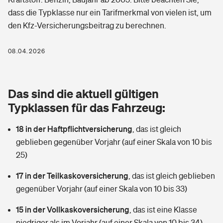
Berufshaftpflichtversicherung
dass die Typklasse nur ein Tarifmerkmal von vielen ist, um
Rechts­schutz­ver­si­che­rung
den Kfz-Versicherungsbeitrag zu berechnen.
Photovoltaik
Private Krankenversicherung
Zur Übersicht
Fahrradversicherung
Wärmepumpen versichern
08.04.2026
Zahnzusatzversicherung
Unfallversicherung
Tools
Glasversicherung
Dread-Disease-Versicherung
Das sind die aktuell gültigen
Kinderunfall­ver­si­che­rung
Rentenrechner: Wie viel Geld bekomme ich im Alter?
Vermieterrrechtsschutz
Typklassen für das Fahrzeug:
Tierkrankenversicherung
Kinderinvalidität
18 in der Haftpflichtversicherung
,
das ist gleich
Wer versichert was: Jetzt Versicherer finden
Mietkautionsversicherung
Zur Übersicht
geblieben gegenüber Vorjahr (auf einer Skala von 10 bis
Reiseversicherung
25)
Sie haben Fragen?
Restkreditversicherung
Tools
Hundehalter-Haftpflicht
17 in der Teilkaskoversicherung
,
das ist gleich geblieben
Zur Übersicht
gegenüber Vorjahr (auf einer Skala von 10 bis 33)
Pferdehalter-Haftpflicht
Wer versichert was: Jetzt Versicherer finden
15 in der Vollkaskoversicherung
,
das ist eine Klasse
Tools
Handyversicherung
niedriger als im Vorjahr (auf einer Skala von 10 bis 34)