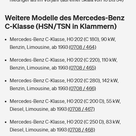
Sie haben Fragen?
Hochwasser-Check: Wie gefährdet ist Ihr Haus?
Private Cyberversicherung
Weitere Modelle des Mercedes-Benz
Rentenrechner: Wie viel Geld bekomme ich im Alter?
C-Klasse (HSN/TSN in Klammern)
Wer versichert was: Jetzt Versicherer finden
Musikinstrumentenversicherung
Mercedes-Benz C-Klasse, H0 202 (C 180), 90 kW,
Sie haben Fragen?
Zur Übersicht
Benzin, Limousine, ab 1993
(0708 / 464)
Mercedes-Benz C-Klasse, H0 202 (C 220), 110 kW,
Tools
Benzin, Limousine, ab 1993
(0708 / 465)
Mercedes-Benz C-Klasse, H0 202 (C 280), 142 kW,
Kinderunfall-Check: Mehr Sicherheit für deine Kids
Benzin, Limousine, ab 1993
(0708 / 466)
Mercedes-Benz C-Klasse, H0 202 (C 200 D), 55 kW,
Typklassen: So ist Ihr Auto eingestuft
Diesel, Limousine, ab 1993
(0708 / 467)
Sie haben Fragen?
Mercedes-Benz C-Klasse, H0 202 (C 250 D), 83 kW,
Diesel, Limousine, ab 1993
(0708 / 468)