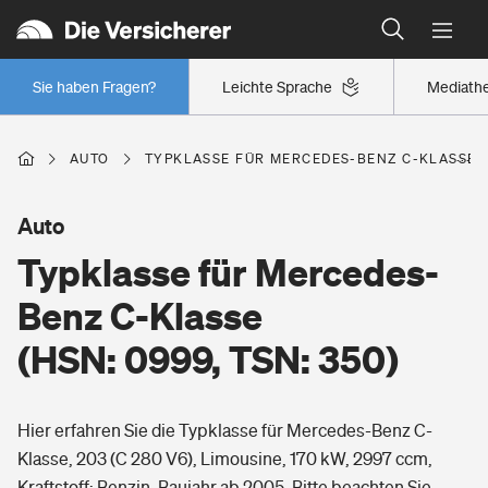
Typklassen: So ist Ihr Auto eingestuft
Wer versichert was: Jetzt Versicherer finden
Regionalklassen: So ist Ihre Region eingestuft
Sie haben Fragen?
Leichte Sprache
Mediath
Wer versichert was: Jetzt Versicherer finden
AUTO
TYPKLASSE FÜR MERCEDES-BENZ C-KLASSE (H
Beruf
Auto
Typklasse für Mercedes-
Berufsunfähigkeitsversicherung
Wohnen
Benz C-Klasse
Erwerbsunfähigkeitsversicherung
(HSN: 0999, TSN: 350)
Wohngebäudeversicherung
Freizeit
Grundfähigkeitsversicherung
Hier erfahren Sie die Typklasse für Mercedes-Benz C-
Hausratversicherung
Arbeitsrechtsschutz
Klasse, 203 (C 280 V6), Limousine, 170 kW, 2997 ccm,
Pri­vate Haft­pflicht­
Gesundheit
Kraftstoff: Benzin, Baujahr ab 2005. Bitte beachten Sie,
Elementarversicherung