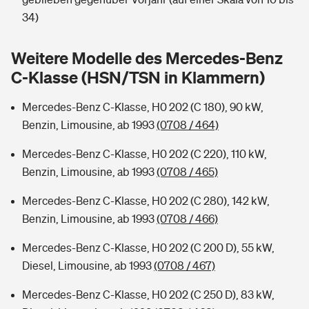
Sie haben Fragen?
34)
Hochwasser-Check: Wie gefährdet ist Ihr Haus?
Private Cyberversicherung
Rentenrechner: Wie viel Geld bekomme ich im Alter?
Weitere Modelle des Mercedes-Benz
Wer versichert was: Jetzt Versicherer finden
Musikinstrumentenversicherung
C-Klasse (HSN/TSN in Klammern)
Sie haben Fragen?
Zur Übersicht
Mercedes-Benz C-Klasse, H0 202 (C 180), 90 kW,
Benzin, Limousine, ab 1993
(0708 / 464)
Tools
Mercedes-Benz C-Klasse, H0 202 (C 220), 110 kW,
Benzin, Limousine, ab 1993
(0708 / 465)
Kinderunfall-Check: Mehr Sicherheit für deine Kids
Mercedes-Benz C-Klasse, H0 202 (C 280), 142 kW,
Benzin, Limousine, ab 1993
(0708 / 466)
Typklassen: So ist Ihr Auto eingestuft
Mercedes-Benz C-Klasse, H0 202 (C 200 D), 55 kW,
Diesel, Limousine, ab 1993
(0708 / 467)
Sie haben Fragen?
Mercedes-Benz C-Klasse, H0 202 (C 250 D), 83 kW,