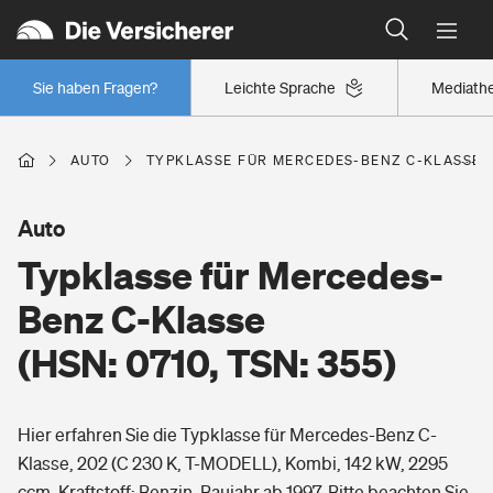
Typklassen: So ist Ihr Auto eingestuft
Wer versichert was: Jetzt Versicherer finden
Regionalklassen: So ist Ihre Region eingestuft
Sie haben Fragen?
Leichte Sprache
Mediath
Wer versichert was: Jetzt Versicherer finden
AUTO
TYPKLASSE FÜR MERCEDES-BENZ C-KLASSE (H
Beruf
Auto
Typklasse für Mercedes-
Berufsunfähigkeitsversicherung
Wohnen
Benz C-Klasse
Erwerbsunfähigkeitsversicherung
(HSN: 0710, TSN: 355)
Wohngebäudeversicherung
Freizeit
Grundfähigkeitsversicherung
Hier erfahren Sie die Typklasse für Mercedes-Benz C-
Hausratversicherung
Arbeitsrechtsschutz
Klasse, 202 (C 230 K, T-MODELL), Kombi, 142 kW, 2295
Pri­vate Haft­pflicht­
Gesundheit
ccm, Kraftstoff: Benzin, Baujahr ab 1997. Bitte beachten Sie,
Elementarversicherung