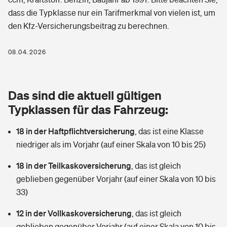
Berufshaftpflichtversicherung
dass die Typklasse nur ein Tarifmerkmal von vielen ist, um
Rechts­schutz­ver­si­che­rung
den Kfz-Versicherungsbeitrag zu berechnen.
Photovoltaik
Private Krankenversicherung
Zur Übersicht
Fahrradversicherung
Wärmepumpen versichern
08.04.2026
Zahnzusatzversicherung
Unfallversicherung
Tools
Glasversicherung
Dread-Disease-Versicherung
Das sind die aktuell gültigen
Kinderunfall­ver­si­che­rung
Rentenrechner: Wie viel Geld bekomme ich im Alter?
Vermieterrrechtsschutz
Typklassen für das Fahrzeug:
Tierkrankenversicherung
Kinderinvalidität
18 in der Haftpflichtversicherung
,
das ist eine Klasse
Wer versichert was: Jetzt Versicherer finden
Mietkautionsversicherung
Zur Übersicht
niedriger als im Vorjahr (auf einer Skala von 10 bis 25)
Reiseversicherung
Sie haben Fragen?
Restkreditversicherung
18 in der Teilkaskoversicherung
,
das ist gleich
Tools
Hundehalter-Haftpflicht
geblieben gegenüber Vorjahr (auf einer Skala von 10 bis
Zur Übersicht
33)
Pferdehalter-Haftpflicht
Wer versichert was: Jetzt Versicherer finden
12 in der Vollkaskoversicherung
,
das ist gleich
Tools
Handyversicherung
geblieben gegenüber Vorjahr (auf einer Skala von 10 bis