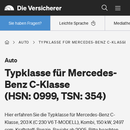
Typklassen: So ist Ihr Auto eingestuft
Wer versichert was: Jetzt Versicherer finden
Regionalklassen: So ist Ihre Region eingestuft
Sie haben Fragen?
Leichte Sprache
Mediath
Wer versichert was: Jetzt Versicherer finden
AUTO
TYPKLASSE FÜR MERCEDES-BENZ C-KLASSE (H
Beruf
Auto
Typklasse für Mercedes-
Berufsunfähigkeitsversicherung
Wohnen
Benz C-Klasse
Erwerbsunfähigkeitsversicherung
(HSN: 0999, TSN: 354)
Wohngebäudeversicherung
Freizeit
Grundfähigkeitsversicherung
Hier erfahren Sie die Typklasse für Mercedes-Benz C-
Hausratversicherung
Arbeitsrechtsschutz
Klasse, 203 K (C 230 V6 T-MODELL), Kombi, 150 kW, 2497
Pri­vate Haft­pflicht­
Gesundheit
ccm, Kraftstoff: Benzin, Baujahr ab 2005. Bitte beachten
Elementarversicherung