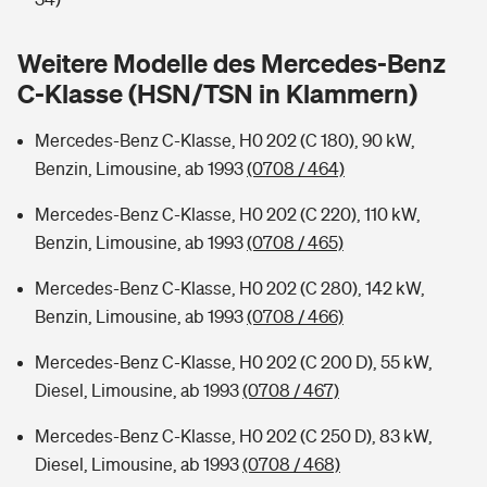
Sie haben Fragen?
Hochwasser-Check: Wie gefährdet ist Ihr Haus?
Private Cyberversicherung
Weitere Modelle des Mercedes-Benz
Rentenrechner: Wie viel Geld bekomme ich im Alter?
C-Klasse (HSN/TSN in Klammern)
Wer versichert was: Jetzt Versicherer finden
Musikinstrumentenversicherung
Mercedes-Benz C-Klasse, H0 202 (C 180), 90 kW,
Sie haben Fragen?
Zur Übersicht
Benzin, Limousine, ab 1993
(0708 / 464)
Mercedes-Benz C-Klasse, H0 202 (C 220), 110 kW,
Tools
Benzin, Limousine, ab 1993
(0708 / 465)
Mercedes-Benz C-Klasse, H0 202 (C 280), 142 kW,
Kinderunfall-Check: Mehr Sicherheit für deine Kids
Benzin, Limousine, ab 1993
(0708 / 466)
Mercedes-Benz C-Klasse, H0 202 (C 200 D), 55 kW,
Typklassen: So ist Ihr Auto eingestuft
Diesel, Limousine, ab 1993
(0708 / 467)
Sie haben Fragen?
Mercedes-Benz C-Klasse, H0 202 (C 250 D), 83 kW,
Diesel, Limousine, ab 1993
(0708 / 468)