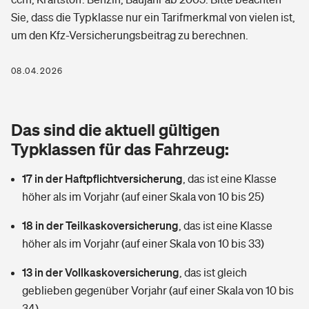
Berufshaftpflichtversicherung
Sie, dass die Typklasse nur ein Tarifmerkmal von vielen ist,
Rechts­schutz­ver­si­che­rung
um den Kfz-Versicherungsbeitrag zu berechnen.
Photovoltaik
Private Krankenversicherung
Zur Übersicht
Fahrradversicherung
Wärmepumpen versichern
08.04.2026
Zahnzusatzversicherung
Unfallversicherung
Tools
Glasversicherung
Dread-Disease-Versicherung
Das sind die aktuell gültigen
Kinderunfall­ver­si­che­rung
Rentenrechner: Wie viel Geld bekomme ich im Alter?
Vermieterrrechtsschutz
Typklassen für das Fahrzeug:
Tierkrankenversicherung
Kinderinvalidität
17 in der Haftpflichtversicherung
,
das ist eine Klasse
Wer versichert was: Jetzt Versicherer finden
Mietkautionsversicherung
Zur Übersicht
höher als im Vorjahr (auf einer Skala von 10 bis 25)
Reiseversicherung
Sie haben Fragen?
Restkreditversicherung
18 in der Teilkaskoversicherung
,
das ist eine Klasse
Tools
Hundehalter-Haftpflicht
höher als im Vorjahr (auf einer Skala von 10 bis 33)
Zur Übersicht
13 in der Vollkaskoversicherung
Pferdehalter-Haftpflicht
,
das ist gleich
Wer versichert was: Jetzt Versicherer finden
geblieben gegenüber Vorjahr (auf einer Skala von 10 bis
Tools
Handyversicherung
34)