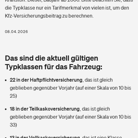
Berufshaftpflichtversicherung
die Typklasse nur ein Tarifmerkmal von vielen ist, um den
Rechts­schutz­ver­si­che­rung
Kfz-Versicherungsbeitrag zu berechnen.
Photovoltaik
Private Krankenversicherung
Zur Übersicht
Fahrradversicherung
Wärmepumpen versichern
08.04.2026
Zahnzusatzversicherung
Unfallversicherung
Tools
Glasversicherung
Dread-Disease-Versicherung
Das sind die aktuell gültigen
Kinderunfall­ver­si­che­rung
Rentenrechner: Wie viel Geld bekomme ich im Alter?
Vermieterrrechtsschutz
Typklassen für das Fahrzeug:
Tierkrankenversicherung
Kinderinvalidität
22 in der Haftpflichtversicherung
,
das ist gleich
Wer versichert was: Jetzt Versicherer finden
Mietkautionsversicherung
Zur Übersicht
geblieben gegenüber Vorjahr (auf einer Skala von 10 bis
Reiseversicherung
25)
Sie haben Fragen?
Restkreditversicherung
Tools
Hundehalter-Haftpflicht
18 in der Teilkaskoversicherung
,
das ist gleich
Zur Übersicht
geblieben gegenüber Vorjahr (auf einer Skala von 10 bis
Pferdehalter-Haftpflicht
Wer versichert was: Jetzt Versicherer finden
33)
Tools
13 in der Vollkaskoversicherung
Handyversicherung
,
das ist eine Klasse