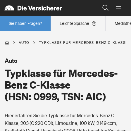
Typklassen: So ist Ihr Auto eingestuft
Wer versichert was: Jetzt Versicherer finden
Regionalklassen: So ist Ihre Region eingestuft
Sie haben Fragen?
Leichte Sprache
Mediath
Wer versichert was: Jetzt Versicherer finden
AUTO
TYPKLASSE FÜR MERCEDES-BENZ C-KLASSE (H
Beruf
Auto
Typklasse für Mercedes-
Berufsunfähigkeitsversicherung
Wohnen
Benz C-Klasse
Erwerbsunfähigkeitsversicherung
(HSN: 0999, TSN: AIC)
Wohngebäudeversicherung
Freizeit
Grundfähigkeitsversicherung
Hier erfahren Sie die Typklasse für Mercedes-Benz C-
Hausratversicherung
Arbeitsrechtsschutz
Klasse, 203 (C 220 CDI), Limousine, 100 kW, 2149 ccm,
Pri­vate Haft­pflicht­
Gesundheit
Kraftstoff: Diesel, Baujahr ab 2006. Bitte beachten Sie, dass
Elementarversicherung