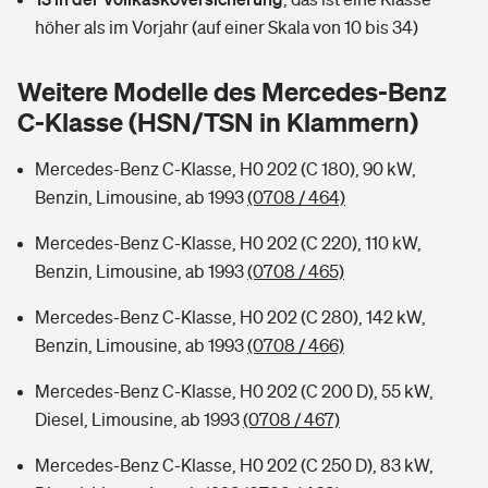
Sie haben Fragen?
höher als im Vorjahr (auf einer Skala von 10 bis 34)
Hochwasser-Check: Wie gefährdet ist Ihr Haus?
Private Cyberversicherung
Rentenrechner: Wie viel Geld bekomme ich im Alter?
Weitere Modelle des Mercedes-Benz
Wer versichert was: Jetzt Versicherer finden
Musikinstrumentenversicherung
C-Klasse (HSN/TSN in Klammern)
Sie haben Fragen?
Zur Übersicht
Mercedes-Benz C-Klasse, H0 202 (C 180), 90 kW,
Benzin, Limousine, ab 1993
(0708 / 464)
Tools
Mercedes-Benz C-Klasse, H0 202 (C 220), 110 kW,
Benzin, Limousine, ab 1993
(0708 / 465)
Kinderunfall-Check: Mehr Sicherheit für deine Kids
Mercedes-Benz C-Klasse, H0 202 (C 280), 142 kW,
Benzin, Limousine, ab 1993
(0708 / 466)
Typklassen: So ist Ihr Auto eingestuft
Mercedes-Benz C-Klasse, H0 202 (C 200 D), 55 kW,
Diesel, Limousine, ab 1993
(0708 / 467)
Sie haben Fragen?
Mercedes-Benz C-Klasse, H0 202 (C 250 D), 83 kW,