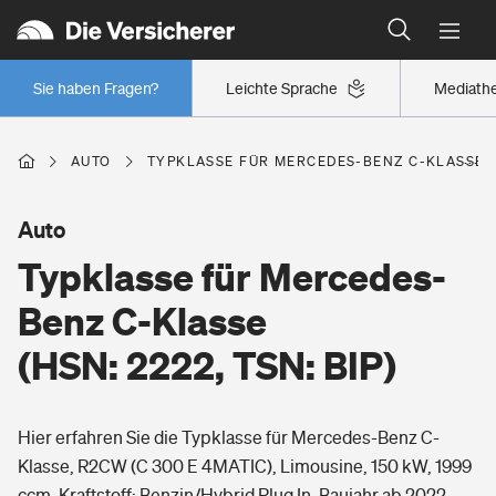
Typklassen: So ist Ihr Auto eingestuft
Wer versichert was: Jetzt Versicherer finden
Regionalklassen: So ist Ihre Region eingestuft
Sie haben Fragen?
Leichte Sprache
Mediath
Wer versichert was: Jetzt Versicherer finden
AUTO
TYPKLASSE FÜR MERCEDES-BENZ C-KLASSE (H
Beruf
Auto
Typklasse für Mercedes-
Berufsunfähigkeitsversicherung
Wohnen
Benz C-Klasse
Erwerbsunfähigkeitsversicherung
(HSN: 2222, TSN: BIP)
Wohngebäudeversicherung
Freizeit
Grundfähigkeitsversicherung
Hier erfahren Sie die Typklasse für Mercedes-Benz C-
Hausratversicherung
Arbeitsrechtsschutz
Klasse, R2CW (C 300 E 4MATIC), Limousine, 150 kW, 1999
Pri­vate Haft­pflicht­
Gesundheit
ccm, Kraftstoff: Benzin/Hybrid Plug In, Baujahr ab 2022.
Elementarversicherung