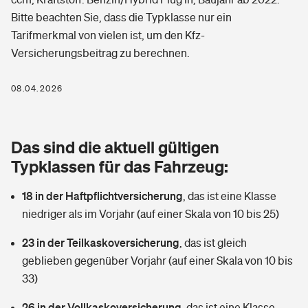
Berufshaftpflichtversicherung
Bitte beachten Sie, dass die Typklasse nur ein
Rechts­schutz­ver­si­che­rung
Tarifmerkmal von vielen ist, um den Kfz-
Photovoltaik
Private Krankenversicherung
Zur Übersicht
Versicherungsbeitrag zu berechnen.
Fahrradversicherung
Wärmepumpen versichern
Zahnzusatzversicherung
08.04.2026
Unfallversicherung
Tools
Glasversicherung
Dread-Disease-Versicherung
Kinderunfall­ver­si­che­rung
Das sind die aktuell gültigen
Rentenrechner: Wie viel Geld bekomme ich im Alter?
Vermieterrrechtsschutz
Tierkrankenversicherung
Typklassen für das Fahrzeug:
Kinderinvalidität
Wer versichert was: Jetzt Versicherer finden
Mietkautionsversicherung
Zur Übersicht
18 in der Haftpflichtversicherung
,
das ist eine Klasse
Reiseversicherung
niedriger als im Vorjahr (auf einer Skala von 10 bis 25)
Sie haben Fragen?
Restkreditversicherung
Tools
Hundehalter-Haftpflicht
23 in der Teilkaskoversicherung
,
das ist gleich
Zur Übersicht
geblieben gegenüber Vorjahr (auf einer Skala von 10 bis
Pferdehalter-Haftpflicht
Wer versichert was: Jetzt Versicherer finden
33)
Tools
26 in der Vollkaskoversicherung
Handyversicherung
,
das ist eine Klasse