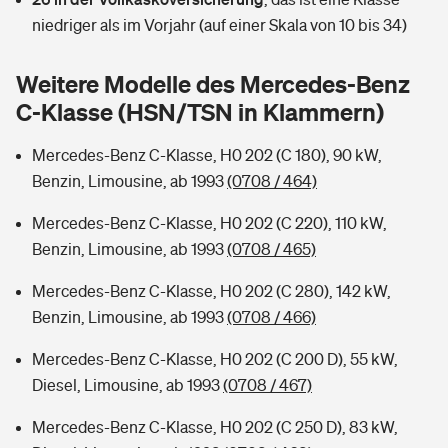
Sie haben Fragen?
niedriger als im Vorjahr (auf einer Skala von 10 bis 34)
Hochwasser-Check: Wie gefährdet ist Ihr Haus?
Private Cyberversicherung
Rentenrechner: Wie viel Geld bekomme ich im Alter?
Weitere Modelle des Mercedes-Benz
Wer versichert was: Jetzt Versicherer finden
Musikinstrumentenversicherung
C-Klasse (HSN/TSN in Klammern)
Sie haben Fragen?
Zur Übersicht
Mercedes-Benz C-Klasse, H0 202 (C 180), 90 kW,
Benzin, Limousine, ab 1993
(0708 / 464)
Tools
Mercedes-Benz C-Klasse, H0 202 (C 220), 110 kW,
Benzin, Limousine, ab 1993
(0708 / 465)
Kinderunfall-Check: Mehr Sicherheit für deine Kids
Mercedes-Benz C-Klasse, H0 202 (C 280), 142 kW,
Benzin, Limousine, ab 1993
(0708 / 466)
Typklassen: So ist Ihr Auto eingestuft
Mercedes-Benz C-Klasse, H0 202 (C 200 D), 55 kW,
Diesel, Limousine, ab 1993
(0708 / 467)
Sie haben Fragen?
Mercedes-Benz C-Klasse, H0 202 (C 250 D), 83 kW,