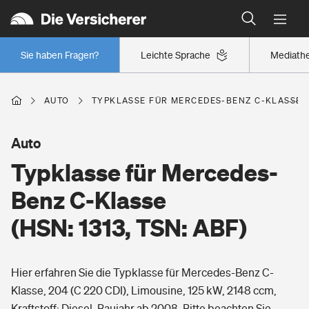
Typklassen: So ist Ihr Auto eingestuft
Wer versichert was: Jetzt Versicherer finden
Regionalklassen: So ist Ihre Region eingestuft
Sie haben Fragen?
Leichte Sprache
Mediath
Wer versichert was: Jetzt Versicherer finden
AUTO
TYPKLASSE FÜR MERCEDES-BENZ C-KLASSE (H
Beruf
Auto
Typklasse für Mercedes-
Berufsunfähigkeitsversicherung
Wohnen
Benz C-Klasse
Erwerbsunfähigkeitsversicherung
(HSN: 1313, TSN: ABF)
Wohngebäudeversicherung
Freizeit
Grundfähigkeitsversicherung
Hier erfahren Sie die Typklasse für Mercedes-Benz C-
Hausratversicherung
Arbeitsrechtsschutz
Klasse, 204 (C 220 CDI), Limousine, 125 kW, 2148 ccm,
Pri­vate Haft­pflicht­
Gesundheit
Kraftstoff: Diesel, Baujahr ab 2008. Bitte beachten Sie,
Elementarversicherung