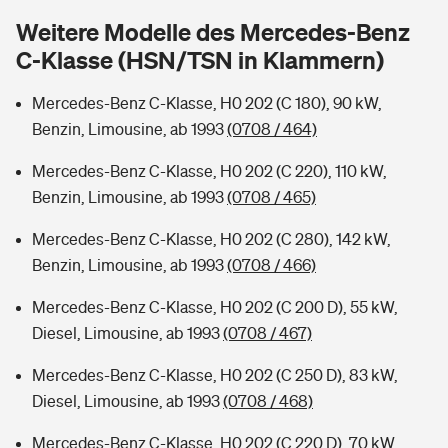
Sie haben Fragen?
Weitere Modelle des Mercedes-Benz
Hochwasser-Check: Wie gefährdet ist Ihr Haus?
Private Cyberversicherung
C-Klasse (HSN/TSN in Klammern)
Rentenrechner: Wie viel Geld bekomme ich im Alter?
Wer versichert was: Jetzt Versicherer finden
Musikinstrumentenversicherung
Mercedes-Benz C-Klasse, H0 202 (C 180), 90 kW,
Benzin, Limousine, ab 1993
(0708 / 464)
Sie haben Fragen?
Zur Übersicht
Mercedes-Benz C-Klasse, H0 202 (C 220), 110 kW,
Benzin, Limousine, ab 1993
(0708 / 465)
Tools
Mercedes-Benz C-Klasse, H0 202 (C 280), 142 kW,
Benzin, Limousine, ab 1993
(0708 / 466)
Kinderunfall-Check: Mehr Sicherheit für deine Kids
Mercedes-Benz C-Klasse, H0 202 (C 200 D), 55 kW,
Diesel, Limousine, ab 1993
(0708 / 467)
Typklassen: So ist Ihr Auto eingestuft
Mercedes-Benz C-Klasse, H0 202 (C 250 D), 83 kW,
Sie haben Fragen?
Diesel, Limousine, ab 1993
(0708 / 468)
Mercedes-Benz C-Klasse, H0 202 (C 220 D), 70 kW,