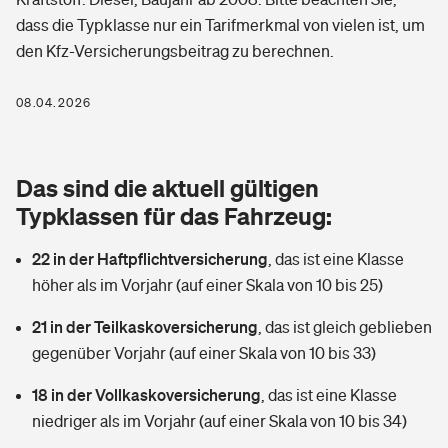
Berufshaftpflichtversicherung
dass die Typklasse nur ein Tarifmerkmal von vielen ist, um
Rechts­schutz­ver­si­che­rung
den Kfz-Versicherungsbeitrag zu berechnen.
Photovoltaik
Private Krankenversicherung
Zur Übersicht
Fahrradversicherung
Wärmepumpen versichern
08.04.2026
Zahnzusatzversicherung
Unfallversicherung
Tools
Glasversicherung
Dread-Disease-Versicherung
Das sind die aktuell gültigen
Kinderunfall­ver­si­che­rung
Rentenrechner: Wie viel Geld bekomme ich im Alter?
Vermieterrrechtsschutz
Typklassen für das Fahrzeug:
Tierkrankenversicherung
Kinderinvalidität
22 in der Haftpflichtversicherung
,
das ist eine Klasse
Wer versichert was: Jetzt Versicherer finden
Mietkautionsversicherung
Zur Übersicht
höher als im Vorjahr (auf einer Skala von 10 bis 25)
Reiseversicherung
Sie haben Fragen?
Restkreditversicherung
21 in der Teilkaskoversicherung
,
das ist gleich geblieben
Tools
Hundehalter-Haftpflicht
gegenüber Vorjahr (auf einer Skala von 10 bis 33)
Zur Übersicht
18 in der Vollkaskoversicherung
Pferdehalter-Haftpflicht
,
das ist eine Klasse
Wer versichert was: Jetzt Versicherer finden
niedriger als im Vorjahr (auf einer Skala von 10 bis 34)
Tools
Handyversicherung