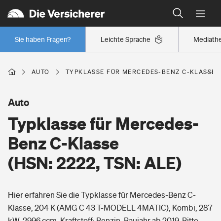
Typklassen: So ist Ihr Auto eingestuft
Wer versichert was: Jetzt Versicherer finden
Regionalklassen: So ist Ihre Region eingestuft
Sie haben Fragen?
Leichte Sprache
Mediath
Wer versichert was: Jetzt Versicherer finden
AUTO
TYPKLASSE FÜR MERCEDES-BENZ C-KLASSE (H
Beruf
Auto
Typklasse für Mercedes-
Berufsunfähigkeitsversicherung
Wohnen
Benz C-Klasse
Erwerbsunfähigkeitsversicherung
(HSN: 2222, TSN: ALE)
Wohngebäudeversicherung
Freizeit
Grundfähigkeitsversicherung
Hier erfahren Sie die Typklasse für Mercedes-Benz C-
Hausratversicherung
Arbeitsrechtsschutz
Klasse, 204 K (AMG C 43 T-MODELL 4MATIC), Kombi, 287
Pri­vate Haft­pflicht­
Gesundheit
kW, 2996 ccm, Kraftstoff: Benzin, Baujahr ab 2019. Bitte
Elementarversicherung