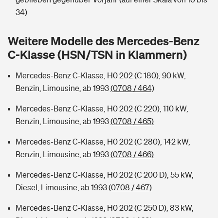
Sie haben Fragen?
34)
Hochwasser-Check: Wie gefährdet ist Ihr Haus?
Private Cyberversicherung
Rentenrechner: Wie viel Geld bekomme ich im Alter?
Weitere Modelle des Mercedes-Benz
Wer versichert was: Jetzt Versicherer finden
Musikinstrumentenversicherung
C-Klasse (HSN/TSN in Klammern)
Sie haben Fragen?
Zur Übersicht
Mercedes-Benz C-Klasse, H0 202 (C 180), 90 kW,
Benzin, Limousine, ab 1993
(0708 / 464)
Tools
Mercedes-Benz C-Klasse, H0 202 (C 220), 110 kW,
Benzin, Limousine, ab 1993
(0708 / 465)
Kinderunfall-Check: Mehr Sicherheit für deine Kids
Mercedes-Benz C-Klasse, H0 202 (C 280), 142 kW,
Benzin, Limousine, ab 1993
(0708 / 466)
Typklassen: So ist Ihr Auto eingestuft
Mercedes-Benz C-Klasse, H0 202 (C 200 D), 55 kW,
Diesel, Limousine, ab 1993
(0708 / 467)
Sie haben Fragen?
Mercedes-Benz C-Klasse, H0 202 (C 250 D), 83 kW,