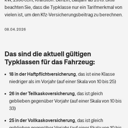
Berufshaftpflichtversicherung
beachten Sie, dass die Typklasse nur ein Tarifmerkmal von
Rechts­schutz­ver­si­che­rung
vielen ist, um den Kfz-Versicherungsbeitrag zu berechnen.
Photovoltaik
Private Krankenversicherung
Zur Übersicht
Fahrradversicherung
Wärmepumpen versichern
08.04.2026
Zahnzusatzversicherung
Unfallversicherung
Tools
Glasversicherung
Dread-Disease-Versicherung
Das sind die aktuell gültigen
Kinderunfall­ver­si­che­rung
Rentenrechner: Wie viel Geld bekomme ich im Alter?
Vermieterrrechtsschutz
Typklassen für das Fahrzeug:
Tierkrankenversicherung
Kinderinvalidität
18 in der Haftpflichtversicherung
,
das ist eine Klasse
Wer versichert was: Jetzt Versicherer finden
Mietkautionsversicherung
Zur Übersicht
niedriger als im Vorjahr (auf einer Skala von 10 bis 25)
Reiseversicherung
Sie haben Fragen?
Restkreditversicherung
26 in der Teilkaskoversicherung
,
das ist gleich
Tools
Hundehalter-Haftpflicht
geblieben gegenüber Vorjahr (auf einer Skala von 10 bis
Zur Übersicht
33)
Pferdehalter-Haftpflicht
Wer versichert was: Jetzt Versicherer finden
25 in der Vollkaskoversicherung
,
das ist gleich
Tools
Handyversicherung
geblieben gegenüber Vorjahr (auf einer Skala von 10 bis