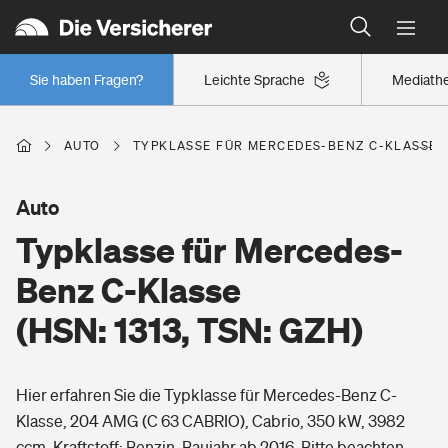
Typklassen: So ist Ihr Auto eingestuft
Wer versichert was: Jetzt Versicherer finden
Regionalklassen: So ist Ihre Region eingestuft
Sie haben Fragen?
Leichte Sprache
Mediath
Wer versichert was: Jetzt Versicherer finden
AUTO
TYPKLASSE FÜR MERCEDES-BENZ C-KLASSE (H
Beruf
Auto
Typklasse für Mercedes-
Berufsunfähigkeitsversicherung
Wohnen
Benz C-Klasse
Erwerbsunfähigkeitsversicherung
(HSN: 1313, TSN: GZH)
Wohngebäudeversicherung
Freizeit
Grundfähigkeitsversicherung
Hier erfahren Sie die Typklasse für Mercedes-Benz C-
Hausratversicherung
Arbeitsrechtsschutz
Klasse, 204 AMG (C 63 CABRIO), Cabrio, 350 kW, 3982
Pri­vate Haft­pflicht­
Gesundheit
ccm, Kraftstoff: Benzin, Baujahr ab 2016. Bitte beachten
Elementarversicherung