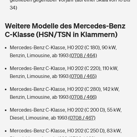
Sie haben Fragen?
34)
Hochwasser-Check: Wie gefährdet ist Ihr Haus?
Private Cyberversicherung
Rentenrechner: Wie viel Geld bekomme ich im Alter?
Weitere Modelle des Mercedes-Benz
Wer versichert was: Jetzt Versicherer finden
Musikinstrumentenversicherung
C-Klasse (HSN/TSN in Klammern)
Sie haben Fragen?
Zur Übersicht
Mercedes-Benz C-Klasse, H0 202 (C 180), 90 kW,
Benzin, Limousine, ab 1993
(0708 / 464)
Tools
Mercedes-Benz C-Klasse, H0 202 (C 220), 110 kW,
Benzin, Limousine, ab 1993
(0708 / 465)
Kinderunfall-Check: Mehr Sicherheit für deine Kids
Mercedes-Benz C-Klasse, H0 202 (C 280), 142 kW,
Benzin, Limousine, ab 1993
(0708 / 466)
Typklassen: So ist Ihr Auto eingestuft
Mercedes-Benz C-Klasse, H0 202 (C 200 D), 55 kW,
Diesel, Limousine, ab 1993
(0708 / 467)
Sie haben Fragen?
Mercedes-Benz C-Klasse, H0 202 (C 250 D), 83 kW,