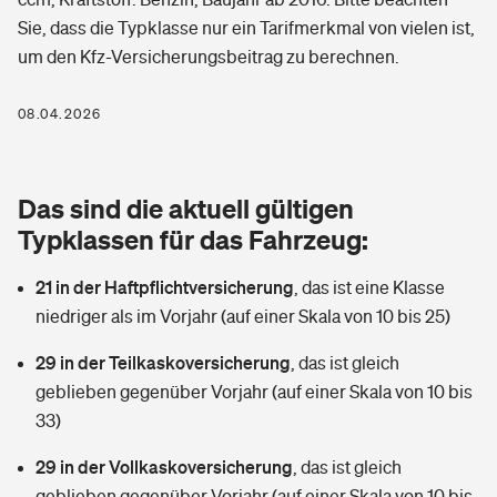
Berufshaftpflichtversicherung
Sie, dass die Typklasse nur ein Tarifmerkmal von vielen ist,
Rechts­schutz­ver­si­che­rung
um den Kfz-Versicherungsbeitrag zu berechnen.
Photovoltaik
Private Krankenversicherung
Zur Übersicht
Fahrradversicherung
Wärmepumpen versichern
08.04.2026
Zahnzusatzversicherung
Unfallversicherung
Tools
Glasversicherung
Dread-Disease-Versicherung
Das sind die aktuell gültigen
Kinderunfall­ver­si­che­rung
Rentenrechner: Wie viel Geld bekomme ich im Alter?
Vermieterrrechtsschutz
Typklassen für das Fahrzeug:
Tierkrankenversicherung
Kinderinvalidität
21 in der Haftpflichtversicherung
,
das ist eine Klasse
Wer versichert was: Jetzt Versicherer finden
Mietkautionsversicherung
Zur Übersicht
niedriger als im Vorjahr (auf einer Skala von 10 bis 25)
Reiseversicherung
Sie haben Fragen?
Restkreditversicherung
29 in der Teilkaskoversicherung
,
das ist gleich
Tools
Hundehalter-Haftpflicht
geblieben gegenüber Vorjahr (auf einer Skala von 10 bis
Zur Übersicht
33)
Pferdehalter-Haftpflicht
Wer versichert was: Jetzt Versicherer finden
29 in der Vollkaskoversicherung
,
das ist gleich
Tools
Handyversicherung
geblieben gegenüber Vorjahr (auf einer Skala von 10 bis