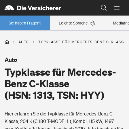
Typklassen: So ist Ihr Auto eingestuft
Wer versichert was: Jetzt Versicherer finden
Regionalklassen: So ist Ihre Region eingestuft
Sie haben Fragen?
Leichte Sprache
Mediath
Wer versichert was: Jetzt Versicherer finden
AUTO
TYPKLASSE FÜR MERCEDES-BENZ C-KLASSE (H
Beruf
Auto
Typklasse für Mercedes-
Berufsunfähigkeitsversicherung
Wohnen
Benz C-Klasse
Erwerbsunfähigkeitsversicherung
(HSN: 1313, TSN: HYY)
Wohngebäudeversicherung
Freizeit
Grundfähigkeitsversicherung
Hier erfahren Sie die Typklasse für Mercedes-Benz C-
Hausratversicherung
Arbeitsrechtsschutz
Klasse, 204 K (C 180 T-MODELL), Kombi, 115 kW, 1497
Pri­vate Haft­pflicht­
Gesundheit
ccm, Kraftstoff: Benzin, Baujahr ab 2019. Bitte beachten Sie,
Elementarversicherung