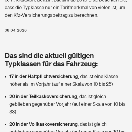
Berufshaftpflichtversicherung
dass die Typklasse nur ein Tarifmerkmal von vielen ist, um
Rechts­schutz­ver­si­che­rung
den Kfz-Versicherungsbeitrag zu berechnen.
Photovoltaik
Private Krankenversicherung
Zur Übersicht
Fahrradversicherung
Wärmepumpen versichern
08.04.2026
Zahnzusatzversicherung
Unfallversicherung
Tools
Glasversicherung
Dread-Disease-Versicherung
Das sind die aktuell gültigen
Kinderunfall­ver­si­che­rung
Rentenrechner: Wie viel Geld bekomme ich im Alter?
Vermieterrrechtsschutz
Typklassen für das Fahrzeug:
Tierkrankenversicherung
Kinderinvalidität
17 in der Haftpflichtversicherung
,
das ist eine Klasse
Wer versichert was: Jetzt Versicherer finden
Mietkautionsversicherung
Zur Übersicht
höher als im Vorjahr (auf einer Skala von 10 bis 25)
Reiseversicherung
Sie haben Fragen?
Restkreditversicherung
20 in der Teilkaskoversicherung
,
das ist gleich
Tools
Hundehalter-Haftpflicht
geblieben gegenüber Vorjahr (auf einer Skala von 10 bis
Zur Übersicht
33)
Pferdehalter-Haftpflicht
Wer versichert was: Jetzt Versicherer finden
20 in der Vollkaskoversicherung
,
das ist gleich
Tools
Handyversicherung
geblieben gegenüber Vorjahr (auf einer Skala von 10 bis