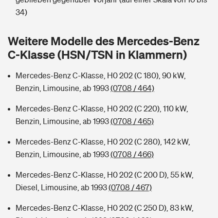
Sie haben Fragen?
34)
Hochwasser-Check: Wie gefährdet ist Ihr Haus?
Private Cyberversicherung
Rentenrechner: Wie viel Geld bekomme ich im Alter?
Weitere Modelle des Mercedes-Benz
Wer versichert was: Jetzt Versicherer finden
Musikinstrumentenversicherung
C-Klasse (HSN/TSN in Klammern)
Sie haben Fragen?
Zur Übersicht
Mercedes-Benz C-Klasse, H0 202 (C 180), 90 kW,
Benzin, Limousine, ab 1993
(0708 / 464)
Tools
Mercedes-Benz C-Klasse, H0 202 (C 220), 110 kW,
Benzin, Limousine, ab 1993
(0708 / 465)
Kinderunfall-Check: Mehr Sicherheit für deine Kids
Mercedes-Benz C-Klasse, H0 202 (C 280), 142 kW,
Benzin, Limousine, ab 1993
(0708 / 466)
Typklassen: So ist Ihr Auto eingestuft
Mercedes-Benz C-Klasse, H0 202 (C 200 D), 55 kW,
Diesel, Limousine, ab 1993
(0708 / 467)
Sie haben Fragen?
Mercedes-Benz C-Klasse, H0 202 (C 250 D), 83 kW,