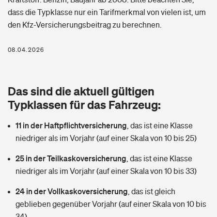
Berufshaftpflichtversicherung
dass die Typklasse nur ein Tarifmerkmal von vielen ist, um
Rechts­schutz­ver­si­che­rung
den Kfz-Versicherungsbeitrag zu berechnen.
Photovoltaik
Private Krankenversicherung
Zur Übersicht
Fahrradversicherung
Wärmepumpen versichern
08.04.2026
Zahnzusatzversicherung
Unfallversicherung
Tools
Glasversicherung
Dread-Disease-Versicherung
Das sind die aktuell gültigen
Kinderunfall­ver­si­che­rung
Rentenrechner: Wie viel Geld bekomme ich im Alter?
Vermieterrrechtsschutz
Typklassen für das Fahrzeug:
Tierkrankenversicherung
Kinderinvalidität
11 in der Haftpflichtversicherung
,
das ist eine Klasse
Wer versichert was: Jetzt Versicherer finden
Mietkautionsversicherung
Zur Übersicht
niedriger als im Vorjahr (auf einer Skala von 10 bis 25)
Reiseversicherung
Sie haben Fragen?
Restkreditversicherung
25 in der Teilkaskoversicherung
,
das ist eine Klasse
Tools
Hundehalter-Haftpflicht
niedriger als im Vorjahr (auf einer Skala von 10 bis 33)
Zur Übersicht
24 in der Vollkaskoversicherung
Pferdehalter-Haftpflicht
,
das ist gleich
Wer versichert was: Jetzt Versicherer finden
geblieben gegenüber Vorjahr (auf einer Skala von 10 bis
Tools
Handyversicherung
34)