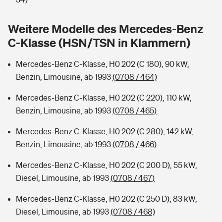
Sie haben Fragen?
Hochwasser-Check: Wie gefährdet ist Ihr Haus?
Private Cyberversicherung
Weitere Modelle des Mercedes-Benz
Rentenrechner: Wie viel Geld bekomme ich im Alter?
C-Klasse (HSN/TSN in Klammern)
Wer versichert was: Jetzt Versicherer finden
Musikinstrumentenversicherung
Mercedes-Benz C-Klasse, H0 202 (C 180), 90 kW,
Sie haben Fragen?
Zur Übersicht
Benzin, Limousine, ab 1993
(0708 / 464)
Mercedes-Benz C-Klasse, H0 202 (C 220), 110 kW,
Tools
Benzin, Limousine, ab 1993
(0708 / 465)
Mercedes-Benz C-Klasse, H0 202 (C 280), 142 kW,
Kinderunfall-Check: Mehr Sicherheit für deine Kids
Benzin, Limousine, ab 1993
(0708 / 466)
Mercedes-Benz C-Klasse, H0 202 (C 200 D), 55 kW,
Typklassen: So ist Ihr Auto eingestuft
Diesel, Limousine, ab 1993
(0708 / 467)
Sie haben Fragen?
Mercedes-Benz C-Klasse, H0 202 (C 250 D), 83 kW,
Diesel, Limousine, ab 1993
(0708 / 468)