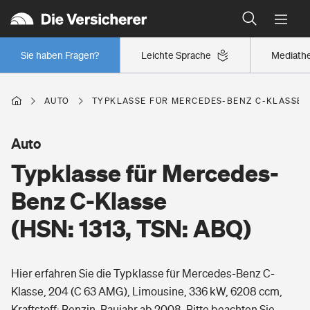
Typklassen: So ist Ihr Auto eingestuft
Wer versichert was: Jetzt Versicherer finden
Regionalklassen: So ist Ihre Region eingestuft
Sie haben Fragen?
Leichte Sprache
Mediath
Wer versichert was: Jetzt Versicherer finden
AUTO
TYPKLASSE FÜR MERCEDES-BENZ C-KLASSE (H
Beruf
Auto
Typklasse für Mercedes-
Berufsunfähigkeitsversicherung
Wohnen
Benz C-Klasse
Erwerbsunfähigkeitsversicherung
(HSN: 1313, TSN: ABQ)
Wohngebäudeversicherung
Freizeit
Grundfähigkeitsversicherung
Hier erfahren Sie die Typklasse für Mercedes-Benz C-
Hausratversicherung
Arbeitsrechtsschutz
Klasse, 204 (C 63 AMG), Limousine, 336 kW, 6208 ccm,
Pri­vate Haft­pflicht­
Gesundheit
Kraftstoff: Benzin, Baujahr ab 2008. Bitte beachten Sie,
Elementarversicherung