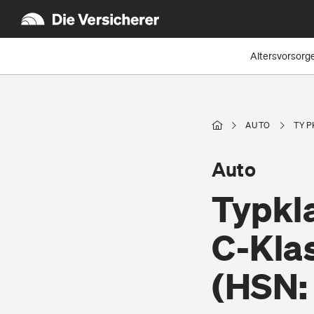
Altersvorsorg
AUTO
TYP
Auto
Typkl
C-Kla
(HSN: