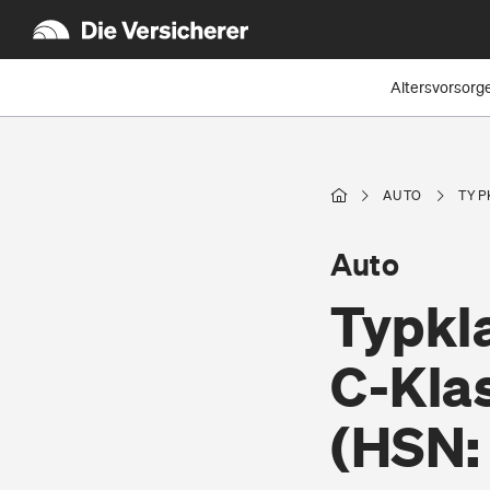
Altersvorsorg
AUTO
TYP
Auto
Typkl
C-Kla
(HSN: