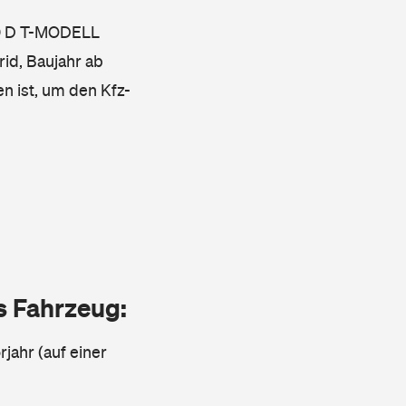
20 D T-MODELL
id, Baujahr ab
en ist, um den Kfz-
as Fahrzeug:
jahr (auf einer