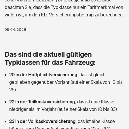
Berufshaftpflichtversicherung
beachten Sie, dass die Typklasse nur ein Tarifmerkmal von
Rechts­schutz­ver­si­che­rung
vielen ist, um den Kfz-Versicherungsbeitrag zu berechnen.
Photovoltaik
Private Krankenversicherung
Zur Übersicht
Fahrradversicherung
Wärmepumpen versichern
08.04.2026
Zahnzusatzversicherung
Unfallversicherung
Tools
Glasversicherung
Dread-Disease-Versicherung
Das sind die aktuell gültigen
Kinderunfall­ver­si­che­rung
Rentenrechner: Wie viel Geld bekomme ich im Alter?
Vermieterrrechtsschutz
Typklassen für das Fahrzeug:
Tierkrankenversicherung
Kinderinvalidität
20 in der Haftpflichtversicherung
,
das ist gleich
Wer versichert was: Jetzt Versicherer finden
Mietkautionsversicherung
Zur Übersicht
geblieben gegenüber Vorjahr (auf einer Skala von 10 bis
Reiseversicherung
25)
Sie haben Fragen?
Restkreditversicherung
Tools
Hundehalter-Haftpflicht
22 in der Teilkaskoversicherung
,
das ist eine Klasse
Zur Übersicht
niedriger als im Vorjahr (auf einer Skala von 10 bis 33)
Pferdehalter-Haftpflicht
Wer versichert was: Jetzt Versicherer finden
23 in der Vollkaskoversicherung
,
das ist eine Klasse
Tools
Handyversicherung
höher als im Vorjahr (auf einer Skala von 10 bis 34)