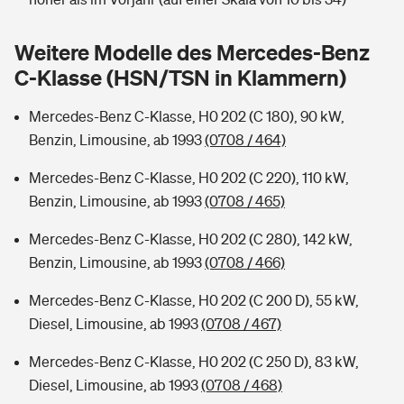
Sie haben Fragen?
Hochwasser-Check: Wie gefährdet ist Ihr Haus?
Private Cyberversicherung
Weitere Modelle des Mercedes-Benz
Rentenrechner: Wie viel Geld bekomme ich im Alter?
C-Klasse (HSN/TSN in Klammern)
Wer versichert was: Jetzt Versicherer finden
Musikinstrumentenversicherung
Mercedes-Benz C-Klasse, H0 202 (C 180), 90 kW,
Sie haben Fragen?
Zur Übersicht
Benzin, Limousine, ab 1993
(0708 / 464)
Mercedes-Benz C-Klasse, H0 202 (C 220), 110 kW,
Tools
Benzin, Limousine, ab 1993
(0708 / 465)
Mercedes-Benz C-Klasse, H0 202 (C 280), 142 kW,
Kinderunfall-Check: Mehr Sicherheit für deine Kids
Benzin, Limousine, ab 1993
(0708 / 466)
Mercedes-Benz C-Klasse, H0 202 (C 200 D), 55 kW,
Typklassen: So ist Ihr Auto eingestuft
Diesel, Limousine, ab 1993
(0708 / 467)
Sie haben Fragen?
Mercedes-Benz C-Klasse, H0 202 (C 250 D), 83 kW,
Diesel, Limousine, ab 1993
(0708 / 468)