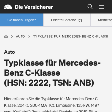
Typklassen: So ist Ihr Auto eingestuft
Wer versichert was: Jetzt Versicherer finden
Regionalklassen: So ist Ihre Region eingestuft
Sie haben Fragen?
Leichte Sprache
Mediath
Wer versichert was: Jetzt Versicherer finden
AUTO
TYPKLASSE FÜR MERCEDES-BENZ C-KLASSE (H
Beruf
Auto
Typklasse für Mercedes-
Berufsunfähigkeitsversicherung
Wohnen
Benz C-Klasse
Erwerbsunfähigkeitsversicherung
(HSN: 2222, TSN: ANB)
Wohngebäudeversicherung
Freizeit
Grundfähigkeitsversicherung
Hier erfahren Sie die Typklasse für Mercedes-Benz C-
Hausratversicherung
Arbeitsrechtsschutz
Klasse, 204 (C 200 4MATIC), Limousine, 135 kW, 1497
Pri­vate Haft­pflicht­
Gesundheit
ccm, Kraftstoff: Benzin/Hybrid, Baujahr ab 2019. Bitte
Elementarversicherung