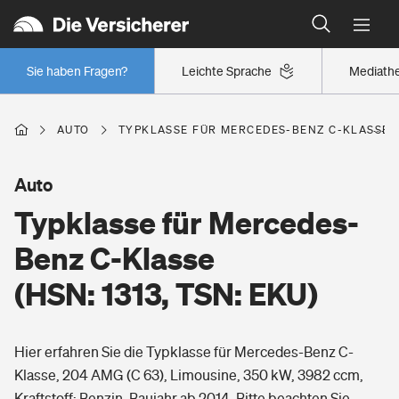
Typklassen: So ist Ihr Auto eingestuft
Wer versichert was: Jetzt Versicherer finden
Regionalklassen: So ist Ihre Region eingestuft
Sie haben Fragen?
Leichte Sprache
Mediath
Wer versichert was: Jetzt Versicherer finden
AUTO
TYPKLASSE FÜR MERCEDES-BENZ C-KLASSE (H
Beruf
Auto
Typklasse für Mercedes-
Berufsunfähigkeitsversicherung
Wohnen
Benz C-Klasse
Erwerbsunfähigkeitsversicherung
(HSN: 1313, TSN: EKU)
Wohngebäudeversicherung
Freizeit
Grundfähigkeitsversicherung
Hier erfahren Sie die Typklasse für Mercedes-Benz C-
Hausratversicherung
Arbeitsrechtsschutz
Klasse, 204 AMG (C 63), Limousine, 350 kW, 3982 ccm,
Pri­vate Haft­pflicht­
Gesundheit
Kraftstoff: Benzin, Baujahr ab 2014. Bitte beachten Sie,
Elementarversicherung