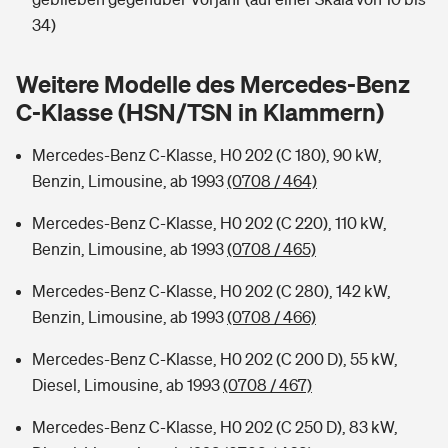
Sie haben Fragen?
34)
Hochwasser-Check: Wie gefährdet ist Ihr Haus?
Private Cyberversicherung
Rentenrechner: Wie viel Geld bekomme ich im Alter?
Weitere Modelle des Mercedes-Benz
Wer versichert was: Jetzt Versicherer finden
Musikinstrumentenversicherung
C-Klasse (HSN/TSN in Klammern)
Sie haben Fragen?
Zur Übersicht
Mercedes-Benz C-Klasse, H0 202 (C 180), 90 kW,
Benzin, Limousine, ab 1993
(0708 / 464)
Tools
Mercedes-Benz C-Klasse, H0 202 (C 220), 110 kW,
Benzin, Limousine, ab 1993
(0708 / 465)
Kinderunfall-Check: Mehr Sicherheit für deine Kids
Mercedes-Benz C-Klasse, H0 202 (C 280), 142 kW,
Benzin, Limousine, ab 1993
(0708 / 466)
Typklassen: So ist Ihr Auto eingestuft
Mercedes-Benz C-Klasse, H0 202 (C 200 D), 55 kW,
Diesel, Limousine, ab 1993
(0708 / 467)
Sie haben Fragen?
Mercedes-Benz C-Klasse, H0 202 (C 250 D), 83 kW,