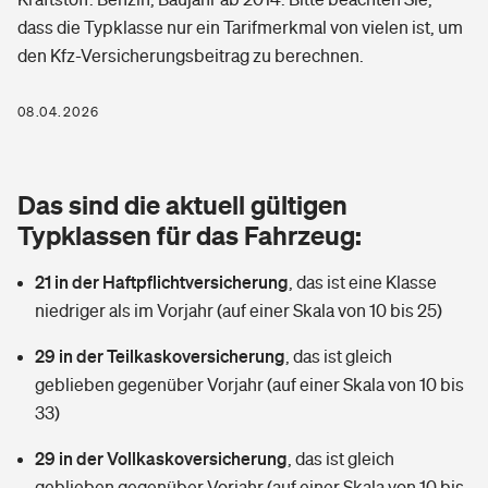
Berufshaftpflichtversicherung
dass die Typklasse nur ein Tarifmerkmal von vielen ist, um
Rechts­schutz­ver­si­che­rung
den Kfz-Versicherungsbeitrag zu berechnen.
Photovoltaik
Private Krankenversicherung
Zur Übersicht
Fahrradversicherung
Wärmepumpen versichern
08.04.2026
Zahnzusatzversicherung
Unfallversicherung
Tools
Glasversicherung
Dread-Disease-Versicherung
Das sind die aktuell gültigen
Kinderunfall­ver­si­che­rung
Rentenrechner: Wie viel Geld bekomme ich im Alter?
Vermieterrrechtsschutz
Typklassen für das Fahrzeug:
Tierkrankenversicherung
Kinderinvalidität
21 in der Haftpflichtversicherung
,
das ist eine Klasse
Wer versichert was: Jetzt Versicherer finden
Mietkautionsversicherung
Zur Übersicht
niedriger als im Vorjahr (auf einer Skala von 10 bis 25)
Reiseversicherung
Sie haben Fragen?
Restkreditversicherung
29 in der Teilkaskoversicherung
,
das ist gleich
Tools
Hundehalter-Haftpflicht
geblieben gegenüber Vorjahr (auf einer Skala von 10 bis
Zur Übersicht
33)
Pferdehalter-Haftpflicht
Wer versichert was: Jetzt Versicherer finden
29 in der Vollkaskoversicherung
,
das ist gleich
Tools
Handyversicherung
geblieben gegenüber Vorjahr (auf einer Skala von 10 bis