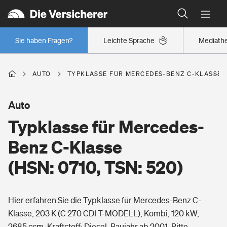
Typklassen: So ist Ihr Auto eingestuft
Wer versichert was: Jetzt Versicherer finden
Regionalklassen: So ist Ihre Region eingestuft
Sie haben Fragen?
Leichte Sprache
Mediath
Wer versichert was: Jetzt Versicherer finden
AUTO
TYPKLASSE FÜR MERCEDES-BENZ C-KLASSE (H
Beruf
Auto
Typklasse für Mercedes-
Berufsunfähigkeitsversicherung
Wohnen
Benz C-Klasse
Erwerbsunfähigkeitsversicherung
(HSN: 0710, TSN: 520)
Wohngebäudeversicherung
Freizeit
Grundfähigkeitsversicherung
Hier erfahren Sie die Typklasse für Mercedes-Benz C-
Hausratversicherung
Arbeitsrechtsschutz
Klasse, 203 K (C 270 CDI T-MODELL), Kombi, 120 kW,
Pri­vate Haft­pflicht­
Gesundheit
2685 ccm, Kraftstoff: Diesel, Baujahr ab 2001. Bitte
Elementarversicherung