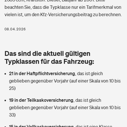
Berufshaftpflichtversicherung
beachten Sie, dass die Typklasse nur ein Tarifmerkmal von
Rechts­schutz­ver­si­che­rung
vielen ist, um den Kfz-Versicherungsbeitrag zu berechnen.
Photovoltaik
Private Krankenversicherung
Zur Übersicht
Fahrradversicherung
Wärmepumpen versichern
08.04.2026
Zahnzusatzversicherung
Unfallversicherung
Tools
Glasversicherung
Dread-Disease-Versicherung
Das sind die aktuell gültigen
Kinderunfall­ver­si­che­rung
Rentenrechner: Wie viel Geld bekomme ich im Alter?
Vermieterrrechtsschutz
Typklassen für das Fahrzeug:
Tierkrankenversicherung
Kinderinvalidität
21 in der Haftpflichtversicherung
,
das ist gleich
Wer versichert was: Jetzt Versicherer finden
Mietkautionsversicherung
Zur Übersicht
geblieben gegenüber Vorjahr (auf einer Skala von 10 bis
Reiseversicherung
25)
Sie haben Fragen?
Restkreditversicherung
Tools
Hundehalter-Haftpflicht
19 in der Teilkaskoversicherung
,
das ist gleich
Zur Übersicht
geblieben gegenüber Vorjahr (auf einer Skala von 10 bis
Pferdehalter-Haftpflicht
Wer versichert was: Jetzt Versicherer finden
33)
Tools
15 in der Vollkaskoversicherung
Handyversicherung
,
das ist eine Klasse