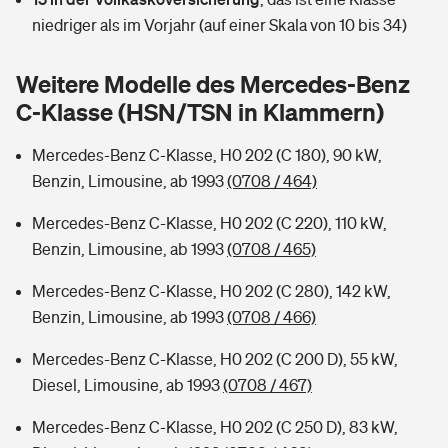
Sie haben Fragen?
niedriger als im Vorjahr (auf einer Skala von 10 bis 34)
Hochwasser-Check: Wie gefährdet ist Ihr Haus?
Private Cyberversicherung
Rentenrechner: Wie viel Geld bekomme ich im Alter?
Weitere Modelle des Mercedes-Benz
Wer versichert was: Jetzt Versicherer finden
Musikinstrumentenversicherung
C-Klasse (HSN/TSN in Klammern)
Sie haben Fragen?
Zur Übersicht
Mercedes-Benz C-Klasse, H0 202 (C 180), 90 kW,
Benzin, Limousine, ab 1993
(0708 / 464)
Tools
Mercedes-Benz C-Klasse, H0 202 (C 220), 110 kW,
Benzin, Limousine, ab 1993
(0708 / 465)
Kinderunfall-Check: Mehr Sicherheit für deine Kids
Mercedes-Benz C-Klasse, H0 202 (C 280), 142 kW,
Benzin, Limousine, ab 1993
(0708 / 466)
Typklassen: So ist Ihr Auto eingestuft
Mercedes-Benz C-Klasse, H0 202 (C 200 D), 55 kW,
Diesel, Limousine, ab 1993
(0708 / 467)
Sie haben Fragen?
Mercedes-Benz C-Klasse, H0 202 (C 250 D), 83 kW,