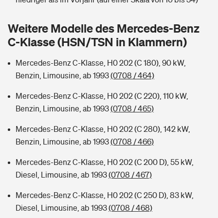
Sie haben Fragen?
Hochwasser-Check: Wie gefährdet ist Ihr Haus?
Private Cyberversicherung
Weitere Modelle des Mercedes-Benz
Rentenrechner: Wie viel Geld bekomme ich im Alter?
C-Klasse (HSN/TSN in Klammern)
Wer versichert was: Jetzt Versicherer finden
Musikinstrumentenversicherung
Mercedes-Benz C-Klasse, H0 202 (C 180), 90 kW,
Sie haben Fragen?
Zur Übersicht
Benzin, Limousine, ab 1993
(0708 / 464)
Mercedes-Benz C-Klasse, H0 202 (C 220), 110 kW,
Tools
Benzin, Limousine, ab 1993
(0708 / 465)
Mercedes-Benz C-Klasse, H0 202 (C 280), 142 kW,
Kinderunfall-Check: Mehr Sicherheit für deine Kids
Benzin, Limousine, ab 1993
(0708 / 466)
Mercedes-Benz C-Klasse, H0 202 (C 200 D), 55 kW,
Typklassen: So ist Ihr Auto eingestuft
Diesel, Limousine, ab 1993
(0708 / 467)
Sie haben Fragen?
Mercedes-Benz C-Klasse, H0 202 (C 250 D), 83 kW,
Diesel, Limousine, ab 1993
(0708 / 468)