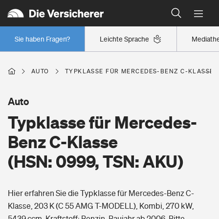
Typklassen: So ist Ihr Auto eingestuft
Wer versichert was: Jetzt Versicherer finden
Regionalklassen: So ist Ihre Region eingestuft
Sie haben Fragen?
Leichte Sprache
Mediath
Wer versichert was: Jetzt Versicherer finden
AUTO
TYPKLASSE FÜR MERCEDES-BENZ C-KLASSE (H
Beruf
Auto
Typklasse für Mercedes-
Berufsunfähigkeitsversicherung
Wohnen
Benz C-Klasse
Erwerbsunfähigkeitsversicherung
(HSN: 0999, TSN: AKU)
Wohngebäudeversicherung
Freizeit
Grundfähigkeitsversicherung
Hier erfahren Sie die Typklasse für Mercedes-Benz C-
Hausratversicherung
Arbeitsrechtsschutz
Klasse, 203 K (C 55 AMG T-MODELL), Kombi, 270 kW,
Pri­vate Haft­pflicht­
Gesundheit
5439 ccm, Kraftstoff: Benzin, Baujahr ab 2006. Bitte
Elementarversicherung