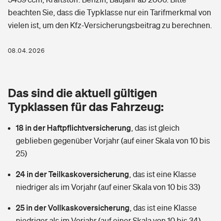
Berufshaftpflichtversicherung
beachten Sie, dass die Typklasse nur ein Tarifmerkmal von
Rechts­schutz­ver­si­che­rung
vielen ist, um den Kfz-Versicherungsbeitrag zu berechnen.
Photovoltaik
Private Krankenversicherung
Zur Übersicht
Fahrradversicherung
Wärmepumpen versichern
08.04.2026
Zahnzusatzversicherung
Unfallversicherung
Tools
Glasversicherung
Dread-Disease-Versicherung
Das sind die aktuell gültigen
Kinderunfall­ver­si­che­rung
Rentenrechner: Wie viel Geld bekomme ich im Alter?
Vermieterrrechtsschutz
Typklassen für das Fahrzeug:
Tierkrankenversicherung
Kinderinvalidität
18 in der Haftpflichtversicherung
,
das ist gleich
Wer versichert was: Jetzt Versicherer finden
Mietkautionsversicherung
Zur Übersicht
geblieben gegenüber Vorjahr (auf einer Skala von 10 bis
Reiseversicherung
25)
Sie haben Fragen?
Restkreditversicherung
Tools
Hundehalter-Haftpflicht
24 in der Teilkaskoversicherung
,
das ist eine Klasse
Zur Übersicht
niedriger als im Vorjahr (auf einer Skala von 10 bis 33)
Pferdehalter-Haftpflicht
Wer versichert was: Jetzt Versicherer finden
25 in der Vollkaskoversicherung
,
das ist eine Klasse
Tools
Handyversicherung
niedriger als im Vorjahr (auf einer Skala von 10 bis 34)