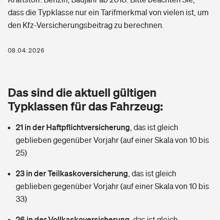
Berufshaftpflichtversicherung
dass die Typklasse nur ein Tarifmerkmal von vielen ist, um
Rechts­schutz­ver­si­che­rung
den Kfz-Versicherungsbeitrag zu berechnen.
Photovoltaik
Private Krankenversicherung
Zur Übersicht
Fahrradversicherung
Wärmepumpen versichern
08.04.2026
Zahnzusatzversicherung
Unfallversicherung
Tools
Glasversicherung
Dread-Disease-Versicherung
Das sind die aktuell gültigen
Kinderunfall­ver­si­che­rung
Rentenrechner: Wie viel Geld bekomme ich im Alter?
Vermieterrrechtsschutz
Typklassen für das Fahrzeug:
Tierkrankenversicherung
Kinderinvalidität
21 in der Haftpflichtversicherung
,
das ist gleich
Wer versichert was: Jetzt Versicherer finden
Mietkautionsversicherung
Zur Übersicht
geblieben gegenüber Vorjahr (auf einer Skala von 10 bis
Reiseversicherung
25)
Sie haben Fragen?
Restkreditversicherung
Tools
Hundehalter-Haftpflicht
23 in der Teilkaskoversicherung
,
das ist gleich
Zur Übersicht
geblieben gegenüber Vorjahr (auf einer Skala von 10 bis
Pferdehalter-Haftpflicht
Wer versichert was: Jetzt Versicherer finden
33)
Tools
26 in der Vollkaskoversicherung
Handyversicherung
,
das ist gleich