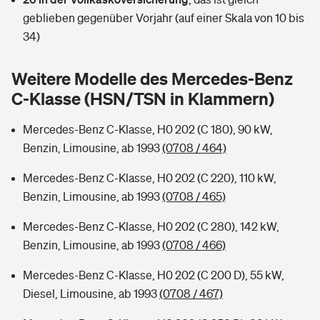
Sie haben Fragen?
geblieben gegenüber Vorjahr (auf einer Skala von 10 bis
Hochwasser-Check: Wie gefährdet ist Ihr Haus?
Private Cyberversicherung
34)
Rentenrechner: Wie viel Geld bekomme ich im Alter?
Wer versichert was: Jetzt Versicherer finden
Musikinstrumentenversicherung
Weitere Modelle des Mercedes-Benz
C-Klasse (HSN/TSN in Klammern)
Sie haben Fragen?
Zur Übersicht
Mercedes-Benz C-Klasse, H0 202 (C 180), 90 kW,
Benzin, Limousine, ab 1993
(0708 / 464)
Tools
Mercedes-Benz C-Klasse, H0 202 (C 220), 110 kW,
Benzin, Limousine, ab 1993
(0708 / 465)
Kinderunfall-Check: Mehr Sicherheit für deine Kids
Mercedes-Benz C-Klasse, H0 202 (C 280), 142 kW,
Typklassen: So ist Ihr Auto eingestuft
Benzin, Limousine, ab 1993
(0708 / 466)
Mercedes-Benz C-Klasse, H0 202 (C 200 D), 55 kW,
Sie haben Fragen?
Diesel, Limousine, ab 1993
(0708 / 467)