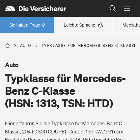
Typklassen: So ist Ihr Auto eingestuft
Wer versichert was: Jetzt Versicherer finden
Regionalklassen: So ist Ihre Region eingestuft
Sie haben Fragen?
Leichte Sprache
Mediath
Wer versichert was: Jetzt Versicherer finden
AUTO
TYPKLASSE FÜR MERCEDES-BENZ C-KLASSE (H
Beruf
Auto
Typklasse für Mercedes-
Berufsunfähigkeitsversicherung
Wohnen
Benz C-Klasse
Erwerbsunfähigkeitsversicherung
(HSN: 1313, TSN: HTD)
Wohngebäudeversicherung
Freizeit
Grundfähigkeitsversicherung
Hier erfahren Sie die Typklasse für Mercedes-Benz C-
Hausratversicherung
Arbeitsrechtsschutz
Klasse, 204 (C 300 COUPE), Coupe, 190 kW, 1991 ccm,
Pri­vate Haft­pflicht­
Gesundheit
Kraftstoff: Benzin, Baujahr ab 2018. Bitte beachten Sie,
Elementarversicherung